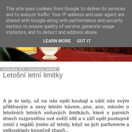
This site uses cookies from Google to deliver its services
and to analyze traffic. Your IP address and user-agent are
shared with Google along with performance and security
metrics to ensure quality of service, generate usage
statistics, and to detect and address abuse.
LEARN MORE
GOT IT
středa 17. června 2009
Letošní letní limitky
A je to tady, už na nás opět koukají a vábí nás svým
přiléhavým a sexy letním hávem...ano, ano, mluvím o
letošních letních voňavých limitkách, které v parních
dnech rozprostřou své svěží sítě a v září opět postupně
zmizí z regálů (nebo až tehdy, když se jich parfumerie a
velkosklady konečně zbaví)...