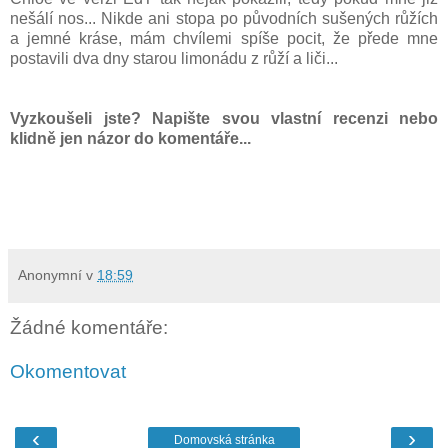
nešálí nos... Nikde ani stopa po původních sušených růžích
a jemné kráse, mám chvílemi spíše pocit, že přede mne
postavili dva dny starou limonádu z růží a liči...
Vyzkoušeli jste? Napište svou vlastní recenzi nebo
klidně jen názor do komentáře...
Anonymní
v
18:59
Žádné komentáře:
Okomentovat
‹
›
Domovská stránka