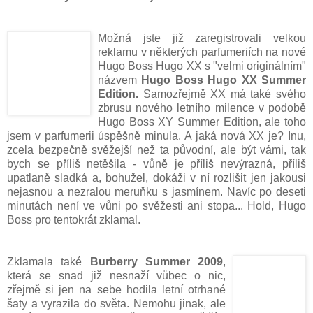
Možná jste již zaregistrovali velkou
reklamu v některých parfumeriích na nové
Hugo Boss Hugo XX s "velmi originálním"
názvem
Hugo Boss Hugo XX Summer
Edition.
Samozřejmě XX má také svého
zbrusu nového letního milence v podobě
Hugo Boss XY Summer Edition, ale toho
jsem v parfumerii úspěšně minula.
A jaká nová XX je?
Inu,
zcela bezpečně svěžejší než ta původní, ale být vámi, tak
bych se příliš netěšila - vůně je příliš nevýrazná, příliš
upatlaně sladká a, bohužel,
dokáži v ní rozlišit jen jakousi
nejasnou a nezralou meruňku s jasmínem. Navíc po deseti
minutách není ve vůni po svěžesti ani stopa... Hold, Hugo
Boss pro tentokrát zklamal.
Zklamala také
Burberry Summer 2009
,
která se snad již nesnaží vůbec o nic,
zřejmě si jen na sebe hodila letní otrhané
šaty a vyrazila do světa. Nemohu jinak, ale