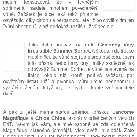
musím konstatovat, že v levnějším
sortimentu najdete mnohem povedenější
vůně. Začátek je sice jakž takž příjemně
osvěžující díky citronu a bergamotu, ale již po chvíli cítím jen
"vůni obecnou", v níž nedokáži rozlišit již vůbec nic.
Jako další přichází na řadu
Givenchy Very
Irresistible Summer Sorbet
.
A škoda, i do třetice
musím říci, že vůně stojí za starou bačkoru. Jsem
tolik přísná, nebo firmy ony limitky skutečně tak
odbývají? Summer Sorbet je vůně postavená na
fialce, okolo níž krouží perlivá svěžest, pár
okvětních lístků růží a pivoňka. Vůni určitě nedoporučuji
vyzrálým ženám, když už, tak bych ji kupte své náctileté
dveři...
A pak tu ještě máme starou známou loňskou
Lancome
Magnifique
a
Chloe Chloe
, akorát v odlehčených verzích
EdT. Nevím jak vám, ale mně osobně se zdá odlehčená
Magnifique skutečně jemnější, více svěží a sladší.
Zato
Chloe ve verzi EdT tak nějak pokazili, tedy pokud mne již