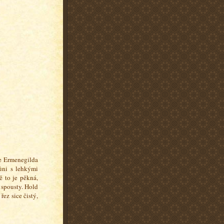
e Ermenegilda
ůni s lehkými
 to je pěkná,
ž spousty. Hold
ez sice čistý,