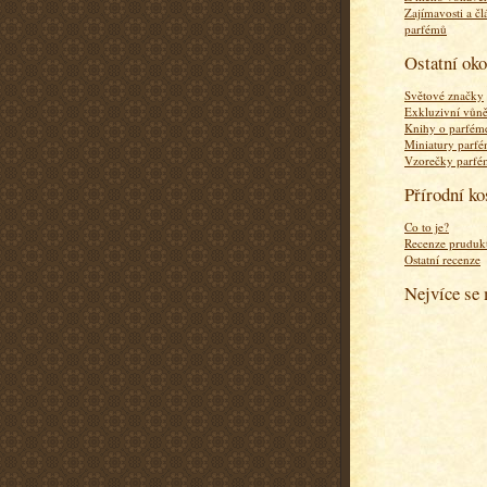
Zajímavosti a čl
parfémů
Ostatní ok
Světové značky
Exkluzivní vůn
Knihy o parfém
Miniatury parf
Vzorečky parf
Přírodní k
Co to je?
Recenze pruduk
Ostatní recenze
Nejvíce se 