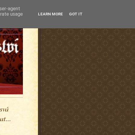
user-agent
erate usage
LEARN MORE
GOT IT
 svá
t...