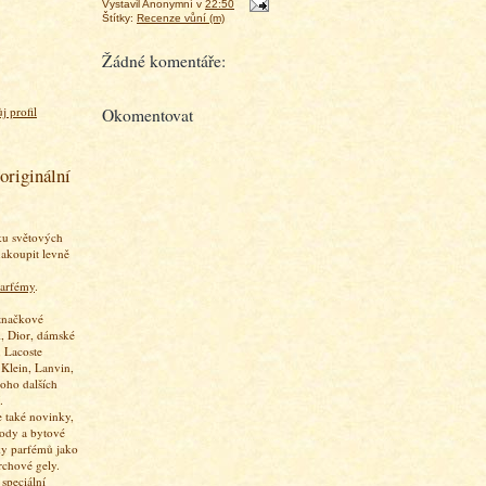
Vystavil
Anonymní
v
22:50
Štítky:
Recenze vůní (m)
Žádné komentáře:
j profil
Okomentovat
originální
ku světových
akoupit levně
arfémy
.
značkové
, Dior, dámské
 Lacoste
 Klein, Lanvin,
oho dalších
.
 také novinky,
vody a bytové
ky parfémů jako
rchové gely.
speciální