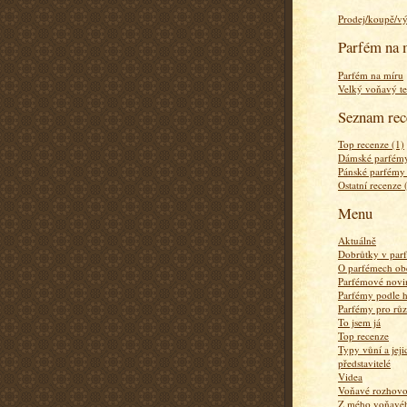
Prodej/koupě/v
Parfém na 
Parfém na míru
Velký voňavý te
Seznam rec
Top recenze (1)
Dámské parfémy
Pánské parfémy
Ostatní recenze 
Menu
Aktuálně
Dobrůtky v par
O parfémech ob
Parfémové novi
Parfémy podle 
Parfémy pro rů
To jsem já
Top recenze
Typy vůní a jej
představitelé
Videa
Voňavé rozhov
Z mého voňavého