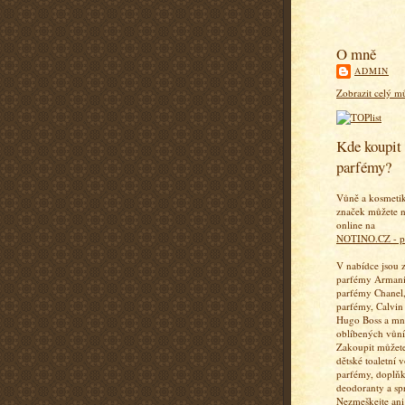
O mně
ADMIN
Zobrazit celý mů
Kde koupit 
parfémy?
Vůně a kosmeti
značek můžete n
online na
NOTINO.CZ - p
V nabídce jsou 
parfémy Armani
parfémy Chanel,
parfémy, Calvin
Hugo Boss a mn
oblíbených vůní
Zakoupit můžete
dětské toaletní 
parfémy, doplň
deodoranty a sp
Nezmeškejte ani 