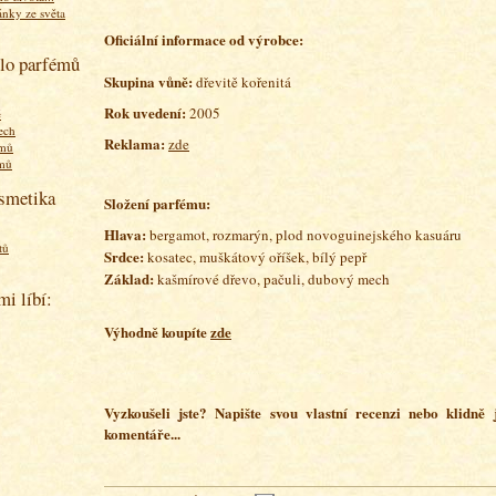
ánky ze světa
O
ficiální informace od výrobce:
olo parfémů
Skupina vůně:
dřevitě kořenitá
Rok uvedení:
2005
ě
ech
Reklama:
zde
émů
émů
osmetika
Složení parfému:
Hlava:
bergamot, rozmarýn, plod novoguinejského kasuáru
tů
Srdce:
kosatec, muškátový oříšek, bílý pepř
Základ:
kašmírové dřevo, pačuli, dubový mech
mi líbí:
Výhodně koupíte
zde
Vyzkoušeli jste? Napište svou vlastní recenzi nebo klidně
komentáře...