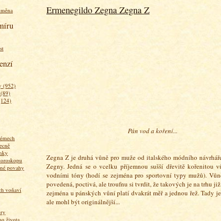
Ermenegildo Zegna Zegna Z
ýměna
míru
st
enzí
 (952)
 (89)
(124)
Pán vod a koření...
fémech
ecně
nky
Zegna Z je druhá vůně pro muže od italského módního návrhář
horoskopu
Zegny. Jedná se o vcelku příjemnou sušší dřevitě kořenitou v
zné povahy
vodními tóny (hodí se zejména pro sportovní typy mužů). Vůně
povedená, poctivá, ale troufnu si tvrdit, že takových je na trhu ji
ich voňaví
zejména u pánských vůní platí dvakrát měř a jednou řež. Tady je ř
ale mohl být originálnější...
ory
 života...