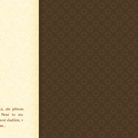
á, ale přitom
. Není to nic
nost sladším, v
m...