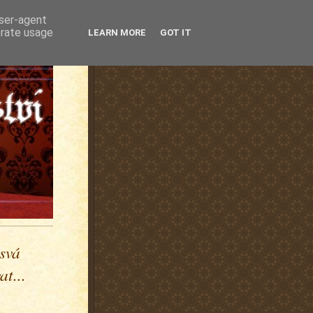
user-agent
erate usage
LEARN MORE
GOT IT
 svá
t...