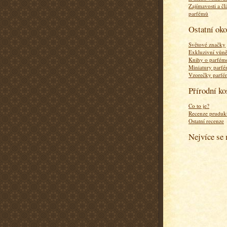
Zajímavosti a čl
parfémů
Ostatní ok
Světové značky
Exkluzivní vůn
Knihy o parfém
Miniatury parf
Vzorečky parf
Přírodní k
Co to je?
Recenze pruduk
Ostatní recenze
Nejvíce se 