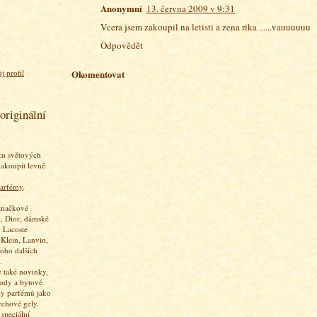
Anonymní
13. června 2009 v 9:31
Vcera jsem zakoupil na letisti a zena rika ......vauuuuuu
Odpovědět
j profil
Okomentovat
originální
ku světových
akoupit levně
arfémy
.
značkové
, Dior, dámské
 Lacoste
 Klein, Lanvin,
oho dalších
.
 také novinky,
vody a bytové
ky parfémů jako
rchové gely.
speciální