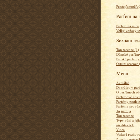
Prodej/koupě/v
Parfém na 
Parfém na míru
Velký voňavý te
Seznam rec
Top recenze (1)
Dámské parfémy
Pánské parfémy
Ostatní recenze 
Menu
Aktuálně
Dobrůtky v par
O parfémech ob
Parfémové novi
Parfémy podle 
Parfémy pro rů
To jsem já
Top recenze
Typy vůní a jej
představitelé
Videa
Voňavé rozhov
Z mého voňavého