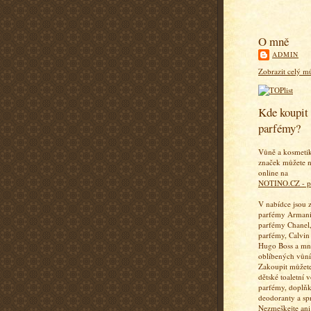
O mně
ADMIN
Zobrazit celý mů
Kde koupit 
parfémy?
Vůně a kosmeti
značek můžete n
online na
NOTINO.CZ - p
V nabídce jsou 
parfémy Armani
parfémy Chanel,
parfémy, Calvin
Hugo Boss a mn
oblíbených vůní
Zakoupit můžete
dětské toaletní 
parfémy, doplň
deodoranty a sp
Nezmeškejte ani 