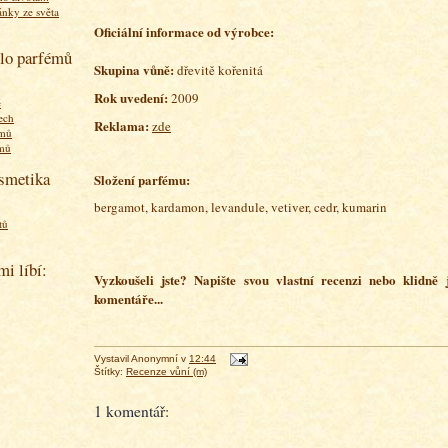
ánky ze světa
O
ficiální informace od výrobce:
olo parfémů
Skupina vůně:
dřevitě kořenitá
Rok uvedení:
2009
ě
ech
Reklama:
zde
émů
émů
osmetika
Složení parfému:
bergamot, kardamon, levandule, vetiver, cedr, kumarin
tů
mi líbí:
Vyzkoušeli jste? Napište svou vlastní recenzi nebo klidně
komentáře...
Vystavil
Anonymní
v
12:44
Štítky:
Recenze vůní (m)
1 komentář: