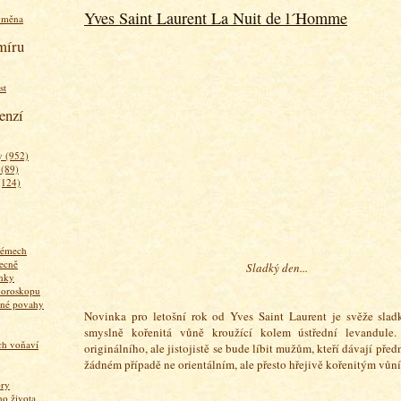
Yves Saint Laurent La Nuit de l´Homme
ýměna
míru
st
enzí
 (952)
 (89)
(124)
fémech
ecně
Sladký den...
nky
horoskopu
zné povahy
Novinka pro letošní rok od Yves Saint Laurent je svěže sladk
smyslně kořenitá vůně kroužící kolem ústřední levandule
ich voňaví
originálního, ale jistojistě se bude líbit mužům, kteří dávají před
žádném případě ne orientálním, ale přesto hřejivě kořenitým vůní
ory
 života...