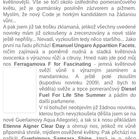
květinovější. Vše se točí okolo ústředního pomerančového
květu, jež je gurmánsky posilněn zázvorem a pižmem.
Myslím, že nový Code je horkým kandidátem na žádanou
vůni...
A pak jsem již tak trošku zklamaná, jelikož všechny uvedené
novinky mám již ozkoušeny a zrecenzovány a nové stále
ještě nepřišly... Nevadí, vyzkouším tedy něco staršího... Jako
první na řadu přichází
Emanuel Ungaro Apparition Facets
,
ničím zajímavá a poměrně nudná a sladká květinová
ovocenka s výraznou růží a citrusy. Hned nato jde pod můj
nos
Ferragamova F for Fascinating
- jemná květinově
svěží vůně s výrazným jasmínem a
mandarinkou. A ještě poté zkouším
(kupodivu novinku 2009!, aniž bych to
věděla) svěže a trpce pomerančový
Diesel
Fuel For Life She Summer
a pádím do
další parfumerie.
V ní bohužel neobjevím již žádnou novinku,
kterou bych nevyzkoušela (těšila jsem se na
nové Guerlainovy Aqua Allegorie), a tak si k nosu přikládám
Etienne Aigner Clear Day
a ohrnuji nos, jelikož mi vůně
připomíná shnilé, mýdlem osvěžené květiny. Pak přichází na
paškál
Guerlainova Samsara Shine,
která je o něco