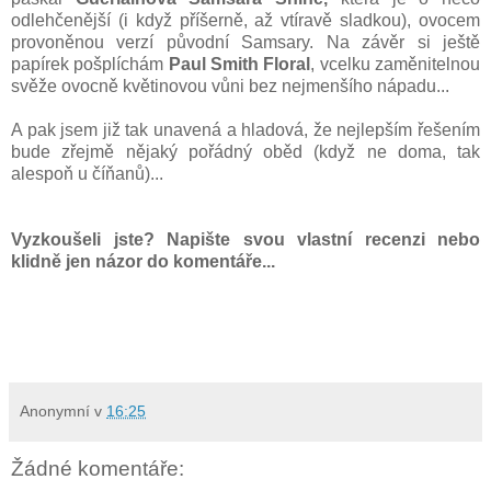
odlehčenější (i když příšerně, až vtíravě sladkou), ovocem
provoněnou verzí původní Samsary. Na závěr si ještě
papírek pošplíchám
Paul Smith Floral
, vcelku zaměnitelnou
svěže ovocně květinovou vůni bez nejmenšího nápadu...
A pak jsem již tak unavená a hladová, že nejlepším řešením
bude zřejmě nějaký pořádný oběd (když ne doma, tak
alespoň u číňanů)...
Vyzkoušeli jste? Napište svou vlastní recenzi nebo
klidně jen názor do komentáře...
Anonymní
v
16:25
Žádné komentáře: