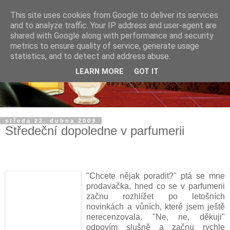
This site uses cookies from Google to deliver its services
and to analyze traffic. Your IP address and user-agent are
shared with Google along with performance and security
metrics to ensure quality of service, generate usage
statistics, and to detect and address abuse.
LEARN MORE
GOT IT
středa 22. dubna 2009
Středeční dopoledne v parfumerii
"Chcete nějak poradit?" ptá se mne
prodavačka, hned co se v parfumerii
začnu rozhlížet po letošních
novinkách a vůních, které jsem ještě
nerecenzovala. "Ne, ne, děkuji"
odpovím slušně a začnu rychle