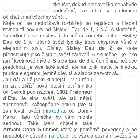
zkoušet, dokud prodavačka nenabyde
podezření, že chci v parfumerii
očichat snad všechny vůně...
Moje oči se nedočkavě rozhlížejí po regálech a hledají
rovnou tři novinky od Sisley - Eau de 1, 2 a 3. A skutečně,
zanedlouho se dostávají do mého zorného úhlu...
Sisley
Eau de 1
je krásná svěží typicky trpce chyprová vůně v
elegantním stylu Sisley.
Sisley Eau de 2
se zase
představuje jako čistá a svěží zároveň. A skutečně - je jako
jarní květinové mýdlo.
Sisley Eau de 3
je úplně jiná než dvě
předchozí, je sice také svěží, ale ne tolik, navíc je hladká,
prudce elegantní, jemně dřevitá a sladce zázvorová...
Jdu dál a už jsem klidnější... V tu ránu
mi zrak zkříží nová letošní letní limitka
od Cerruti pod názvem
1881
Fraicheur
d´Ete
. Je sice svěží, ale tak nějak
záchodově, každopádně pokud jste si
zamilovali svěží
mrakodrap
od Donny
Karan, tato vůnička by vám mohla
sednout. Také jsem objevila také
Armani Code Summer,
který je poměrně povedený a ne
nepodobný původnímu
Code
. Je však o poznání svěžejší a