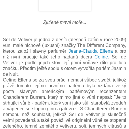
Zjitřené mrtvé moře...
Sel de Vetiver je jedna z desíti (alespoň zatím v roce 2009)
vůni malé nichové (luxusní) značky The Different Company,
kterou založil slavný parfumér
Jeana-Clauda Ellena
a pro
níž nyní pracuje také jeho nadaná dcera
Celine
. Sel de
Vetiver je podle jejich slov její první voňavé dílo pro tuto
značku. Předtím ještě spolu s otcem vytvořila parfém Jasmin
de Nuit.
Celine Ellena se za svou práci nemusí vůbec stydět, jelikož
právě tomuto jejímu prvnímu parfému byla vzdána velký
pocta slavným americkým parfémovým recenzentem
Chandlerem Burrem, který mimo jiné o vůni napsal: "
Je to
strhující vůně - parfém, který voní jako sůl, starobylá zvodeň
a vápenec se stopou ginu a jalovce". S Chandlerem Burrem
nemohu než souhlasit, jelikož Sel de Vetiver je skutečně
velmi povedená a také povážlivě originální vůně se stopami
zeleného, jemně zemitého vetiveru, soli, jemných citrusů a