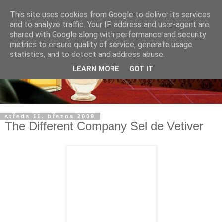
This site uses cookies from Google to deliver its services
and to analyze traffic. Your IP address and user-agent are
shared with Google along with performance and security
metrics to ensure quality of service, generate usage
statistics, and to detect and address abuse.
LEARN MORE
GOT IT
středa 11. března 2009
The Different Company Sel de Vetiver