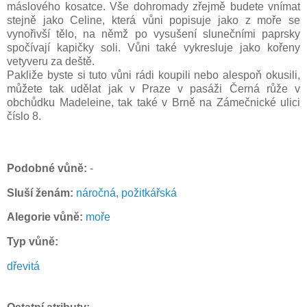
máslového kosatce. Vše dohromady zřejmě budete vnímat
stejně jako Celine, která vůni popisuje jako z moře se
vynořivší tělo, na němž po vysušení slunečními paprsky
spočívají kapičky soli. Vůni také vykresluje jako kořeny
vetyveru za deště.
Pakliže byste si tuto vůni rádi koupili nebo alespoň okusili,
můžete tak udělat jak v Praze v pasáži Černá růže v
obchůdku Madeleine, tak také v Brně na Zámečnické ulici
číslo 8.
P
odobné vůně:
-
Sluší ženám:
náročná, požitkářská
Alegorie vůně:
moře
Typ vůně:
dřevitá