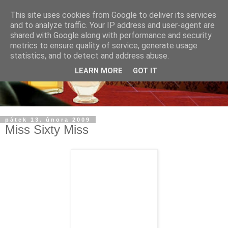
This site uses cookies from Google to deliver its services
and to analyze traffic. Your IP address and user-agent are
shared with Google along with performance and security
metrics to ensure quality of service, generate usage
statistics, and to detect and address abuse.
LEARN MORE
GOT IT
pátek 13. února 2009
Miss Sixty Miss