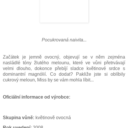
Pocukrovaná naivita...
Začátek je jemně ovocný, objevují se v něm zejména
nasládlé tóny žlutého melounu
, které ve vůni přetrvávají
velmi dlouho, dokonce přebíjí sladce květinové srdce s
dominantní magnólií. Co dodat? Pakliže jste si oblíbily
cukrový meloun, Miss by se vám mohla líbit...
O
ficiální informace od výrobce:
Skupina vůně:
květinově ovocná
Rok uvedení:
2008