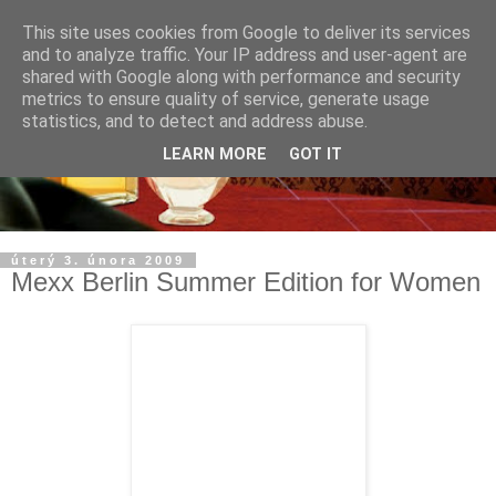
This site uses cookies from Google to deliver its services
and to analyze traffic. Your IP address and user-agent are
shared with Google along with performance and security
metrics to ensure quality of service, generate usage
statistics, and to detect and address abuse.
LEARN MORE
GOT IT
úterý 3. února 2009
Mexx Berlin Summer Edition for Women