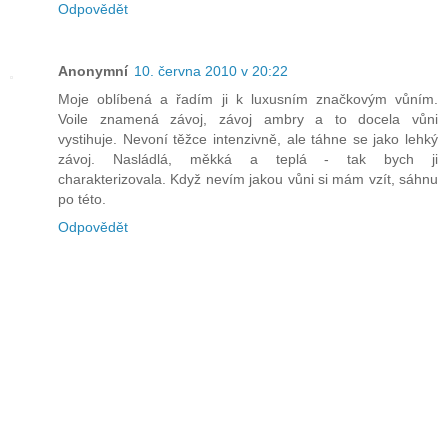
Odpovědět
Anonymní
10. června 2010 v 20:22
Moje oblíbená a řadím ji k luxusním značkovým vůním.
Voile znamená závoj, závoj ambry a to docela vůni
vystihuje. Nevoní těžce intenzivně, ale táhne se jako lehký
závoj. Nasládlá, měkká a teplá - tak bych ji
charakterizovala. Když nevím jakou vůni si mám vzít, sáhnu
po této.
Odpovědět