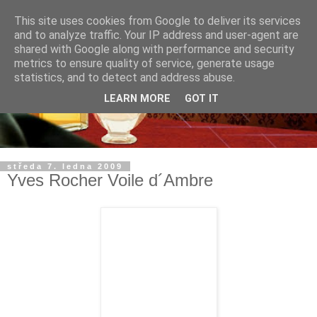
This site uses cookies from Google to deliver its services
and to analyze traffic. Your IP address and user-agent are
shared with Google along with performance and security
metrics to ensure quality of service, generate usage
statistics, and to detect and address abuse.
LEARN MORE
GOT IT
středa 7. ledna 2009
Yves Rocher Voile d´Ambre