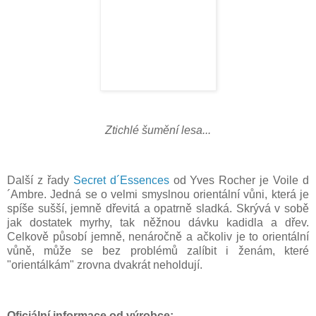
Ztichlé šumění lesa...
Další z řady
Secret d´Essences
od Yves Rocher je Voile d
´Ambre. Jedná se o velmi smyslnou orientální vůni, která je
spíše sušší, jemně dřevitá a opatrně sladká. Skrývá v sobě
jak dostatek myrhy, tak něžnou dávku kadidla a dřev.
Celkově působí jemně, nenáročně a ačkoliv je to orientální
vůně, může se bez problémů zalíbit i ženám, které
"orientálkám" zrovna dvakrát neholdují.
Oficiální informace od výrobce: