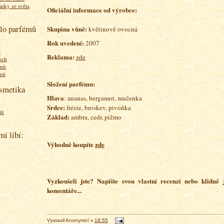
ánky ze světa
O
ficiální informace od výrobce:
olo parfémů
Skupina vůně:
květinově ovocná
Rok uvedení:
2007
ě
Reklama:
zde
ech
émů
émů
Složení parfému:
osmetika
Hlava
: ananas, bergamot, mučenka
Srdce:
frézie, broskev, pivoňka
tů
Základ:
ambra, cedr, pižmo
mi líbí:
Výhodně koupíte
zde
Vyzkoušeli jste? Napište svou vlastní recenzi nebo klidně
komentáře...
Vystavil
Anonymní
v
18:55