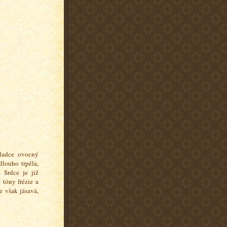
sladce ovocný
louho trpěla,
).
Srdce je již
 tóny frézie a
e však jásavá,