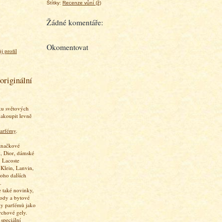
Štítky:
Recenze vůní (ž)
Žádné komentáře:
Okomentovat
j profil
originální
ku světových
akoupit levně
arfémy
.
značkové
, Dior, dámské
 Lacoste
 Klein, Lanvin,
oho dalších
.
 také novinky,
vody a bytové
ky parfémů jako
rchové gely.
speciální