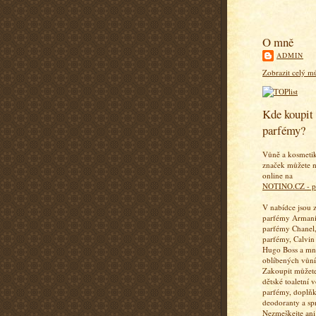
O mně
ADMIN
Zobrazit celý mů
Kde koupit 
parfémy?
Vůně a kosmeti
značek můžete n
online na
NOTINO.CZ - p
V nabídce jsou 
parfémy Armani
parfémy Chanel,
parfémy, Calvin
Hugo Boss a mn
oblíbených vůní
Zakoupit můžete
dětské toaletní 
parfémy, doplň
deodoranty a sp
Nezmeškejte ani 