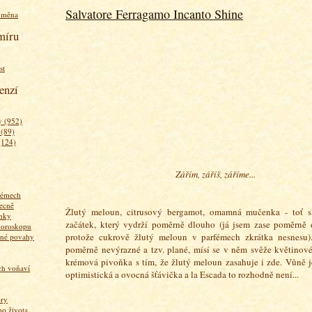
Salvatore Ferragamo Incanto Shine
ýměna
míru
st
enzí
 (952)
 (89)
(124)
Zářím, záříš, záříme...
fémech
ecně
Žlutý meloun, citrusový bergamot, omamná mučenka - toť 
nky
začátek, který vydrží poměrně dlouho (já jsem zase poměrně d
horoskopu
protože cukrově žlutý meloun v parfémech zkrátka nesnesu
zné povahy
poměrně nevýrazné a tzv. plané, mísí se v něm svěže květinové
krémová pivoňka s tím, že žlutý meloun zasahuje i zde. Vůně j
ich voňaví
optimistická a ovocná šťávička a la Escada to rozhodně není...
ory
 života...