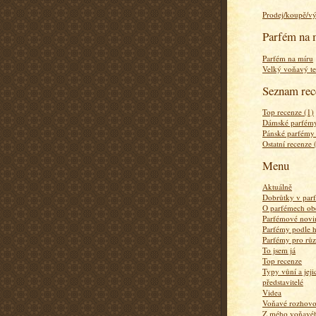
Prodej/koupě/v
Parfém na 
Parfém na míru
Velký voňavý te
Seznam rec
Top recenze (1)
Dámské parfémy
Pánské parfémy
Ostatní recenze 
Menu
Aktuálně
Dobrůtky v par
O parfémech ob
Parfémové novi
Parfémy podle 
Parfémy pro rů
To jsem já
Top recenze
Typy vůní a jej
představitelé
Videa
Voňavé rozhov
Z mého voňavého