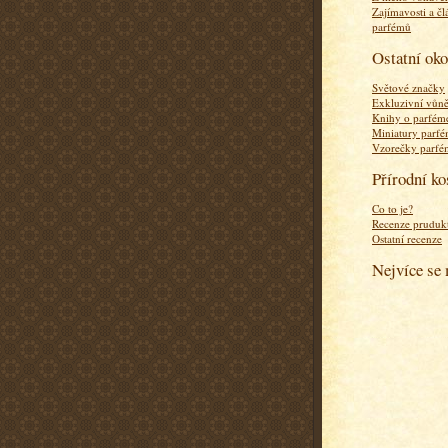
Zajímavosti a čl
parfémů
Ostatní ok
Světové značky
Exkluzivní vůn
Knihy o parfém
Miniatury parf
Vzorečky parf
Přírodní k
Co to je?
Recenze pruduk
Ostatní recenze
Nejvíce se 