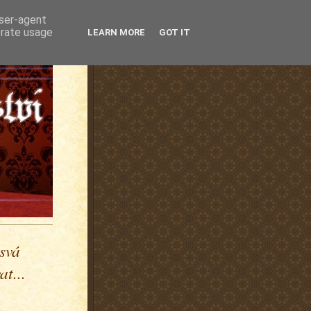
user-agent
erate usage
LEARN MORE
GOT IT
 svá
t...