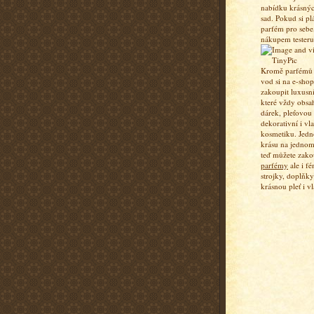
nabídku krásný
sad. Pokud si pl
parfém pro sebe,
nákupem testeru
Kromě parfémů a
vod si na e-sho
zakoupit luxusn
které vždy obsa
dárek, pleťovou
dekorativní i vl
kosmetiku. Jedn
krásu na jednom
teď můžete zako
parfémy
ale i fé
strojky, doplňky
krásnou pleť i vl