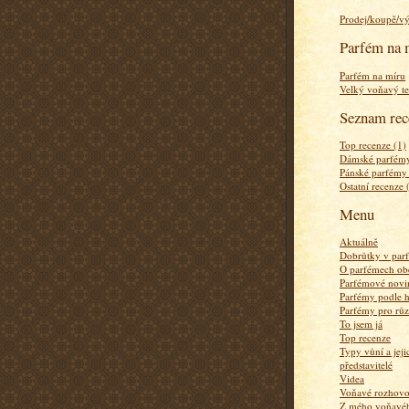
Prodej/koupě/v
Parfém na 
Parfém na míru
Velký voňavý te
Seznam rec
Top recenze (1)
Dámské parfémy
Pánské parfémy
Ostatní recenze 
Menu
Aktuálně
Dobrůtky v par
O parfémech ob
Parfémové novi
Parfémy podle 
Parfémy pro rů
To jsem já
Top recenze
Typy vůní a jej
představitelé
Videa
Voňavé rozhov
Z mého voňavého