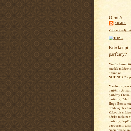
O mně
ADMIN
Zobrazit celý mů
Kde koupit 
parfémy?
Vůně a kosmeti
značek můžete n
online na
NOTINO.CZ - p
V nabídce jsou 
parfémy Armani
parfémy Chanel,
parfémy, Calvin
Hugo Boss a mn
oblíbených vůní
Zakoupit můžete
dětské toaletní 
parfémy, doplň
deodoranty a sp
Nezmeškejte ani 