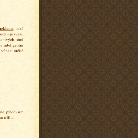
reklama
, také
ích - je svěží,
dmanivých tónů
u inteligentní
vůni si určitě
 ale především
 a lilie.