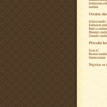
Zajímavosti a čl
parfémů
Ostatní ok
Světové značky
Exkluzivní vůn
Knihy o parfém
Miniatury parf
Vzorečky parf
Přírodní k
Co to je?
Recenze pruduk
Ostatní recenze
Nejvíce se 