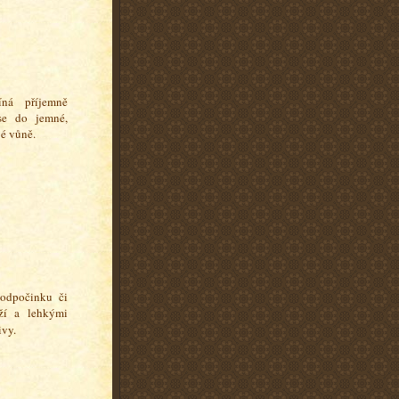
íná příjemně
se do jemné,
é vůně.
 odpočinku či
ůží a lehkými
ivy.