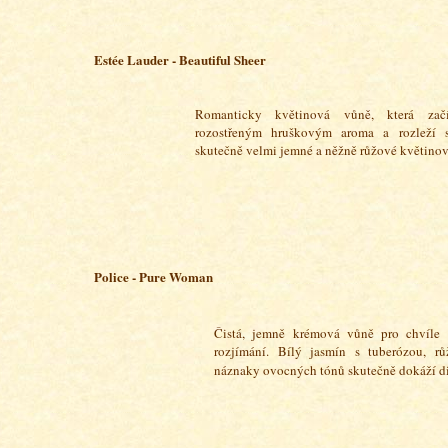
Estée Lauder - Beautiful Sheer
Romanticky květinová vůně, která zač
rozostřeným hruškovým aroma a rozleží 
skutečně velmi jemné a něžně růžové květinov
Police - Pure Woman
Čistá, jemně krémová vůně pro chvíle
rozjímání. Bílý jasmín s tuberózou, r
náznaky ovocných tónů skutečně dokáží d