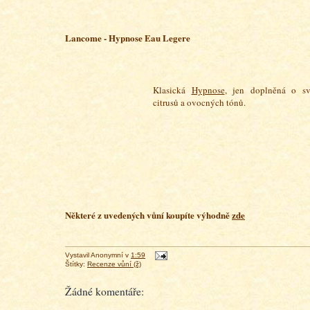
Lancome - Hypnose Eau Legere
Klasická
Hypnose
, jen doplněná o sv
citrusů a
ovocných tónů.
Některé z uvedených vůní koupíte výhodně
zde
Vystavil
Anonymní
v
1:59
Štítky:
Recenze vůní (ž)
Žádné komentáře: