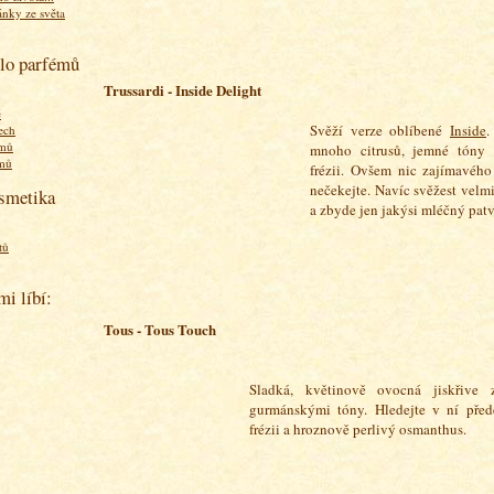
ánky ze světa
olo parfémů
Trussardi - Inside Delight
ě
Svěží verze oblíbené
Inside
.
ech
émů
mnoho citrusů, jemné tóny 
émů
frézii. Ovšem nic zajímavéh
nečekejte. Navíc svěžest velm
osmetika
a zbyde jen jakýsi mléčný patv
tů
mi líbí:
Tous - Tous Touch
Sladká, květinově ovocná jiskřive 
gurmánskými tóny. Hledejte v ní před
frézii a hroznově perlivý osmanthus.