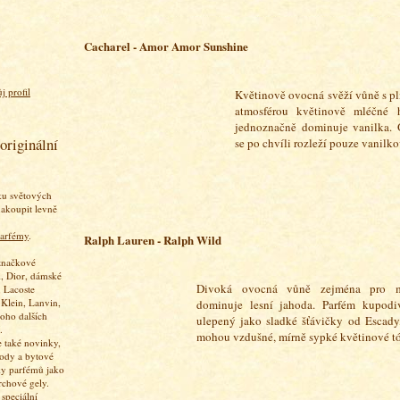
Cacharel - Amor Amor Sunshine
j profil
Květinově ovocná svěží vůně s p
atmosférou květinově mléčné 
jednoznačně dominuje vanilka.
originální
se po chvíli rozleží pouze vanilkov
ku světových
akoupit levně
arfémy
.
Ralph Lauren - Ralph Wild
značkové
, Dior, dámské
Divoká ovocná vůně zejména pro m
 Lacoste
 Klein, Lanvin,
dominuje lesní jahoda. Parfém kupodi
oho dalších
ulepený jako sladké šťávičky od Escady,
.
mohou vzdušné, mírně sypké květinové t
 také novinky,
vody a bytové
ky parfémů jako
rchové gely.
speciální