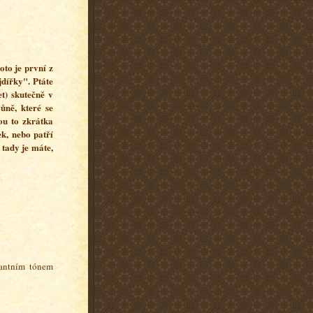
oto je první z
jdířky". Ptáte
et) skutečně v
vůně, které se
ou to zkrátka
ek, nebo patří
 tady je máte,
antním tónem