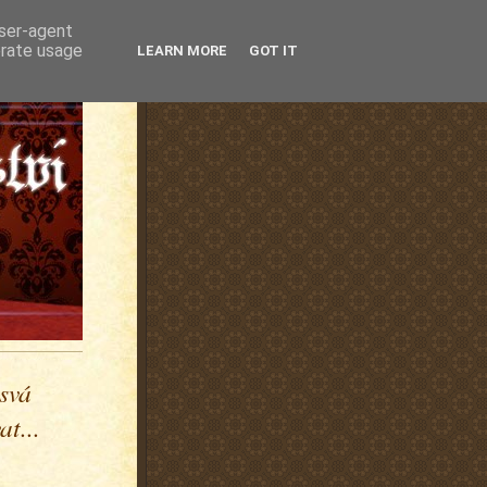
user-agent
erate usage
LEARN MORE
GOT IT
 svá
t...