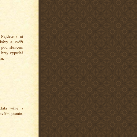
 Najdete v ní
kávy a svěží
o pod sluncem
i brzy vyprchá
ar.
zlatá vůně s
evším jasmín,