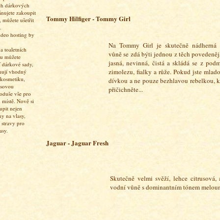
ch dárkových
ánujete zakoupit
Tommy Hilfiger - Tommy Girl
 můžete ušetřit
.
Na Tommy Girl je skutečně nádherná
 toaletních
vůně se zdá býti jednou z těch povedenějš
pu můžete
jasná, nevinná, čistá a skládá se z po
í dárkové sady,
zimolezu, fialky a růže. Pokud jste mlado
hují vhodný
 kosmetiku,
dívkou a ne pouze bezhlavou rebelkou, k 
asovou
přičichněte...
oduše vše pro
 místě. Nově si
upit nejen
ny na vlasy,
 stravy pro
asy.
Jaguar - Jaguar Fresh
Skutečně velmi svěží, lehce citrusová,
vodní vůně s dominantním tónem melounu