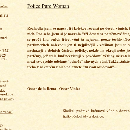
Police Pure Woman
ýměna
míru
Rozhodla jsem se napsat tři kolekce recenzí po deseti vůních, t
st
nich. Pro sebe jsem si je nazvala "tři desatera parfémové šme
enzí
se proč? Inu, oněch třicet vůní (a nejenom pouze těchto třic
parfumeriích naleznou jen ti nejpilnější - většinou jsou to 
nacházejí v dolních částech poličky, někde na okraji nebo js
 (952)
 (89)
parfémy, jež stále buď neexistují v povědomí většiny uživatel
(124)
mezi tzv. rychle udělané "odnože" slavných vůní. Takže...takže
třeba v některém z nich naleznete "tu svou osudovou"...
fémech
ecně
Oscar de la Renta - Oscar Violet
nky
horoskopu
zné povahy
Sladká, pudrově krémová vůně s domin
ich voňaví
fialky, čokolády a skořice.
ory
 života...