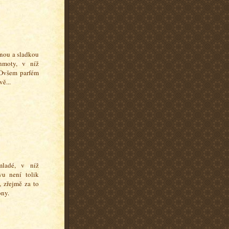
lnou a sladkou
hmoty, v níž
 Ovšem parfém
ě...
ladé, v níž
vu není tolik
 zřejmě za to
óny.