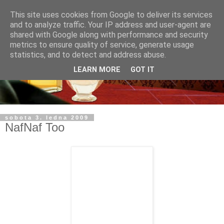
This site uses cookies from Google to deliver its services
and to analyze traffic. Your IP address and user-agent are
shared with Google along with performance and security
metrics to ensure quality of service, generate usage
statistics, and to detect and address abuse.
LEARN MORE
GOT IT
sobota 3. ledna 2009
NafNaf Too