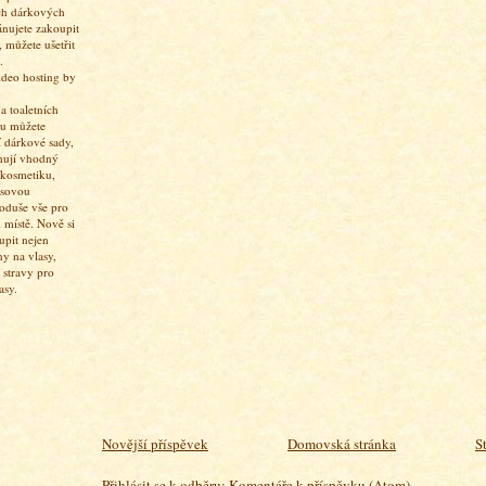
ch dárkových
ánujete zakoupit
 můžete ušetřit
.
 toaletních
pu můžete
í dárkové sady,
hují vhodný
 kosmetiku,
asovou
oduše vše pro
 místě. Nově si
upit nejen
ny na vlasy,
 stravy pro
asy.
Novější příspěvek
Domovská stránka
S
Přihlásit se k odběru:
Komentáře k příspěvku (Atom)