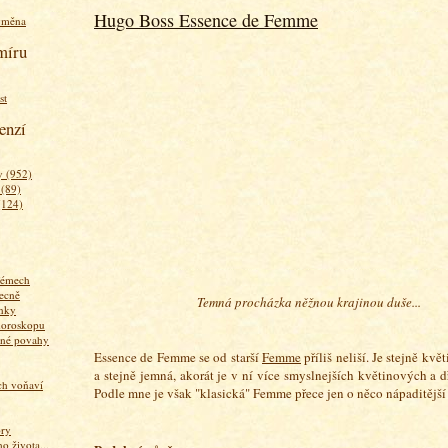
Hugo Boss Essence de Femme
ýměna
míru
st
enzí
 (952)
 (89)
(124)
fémech
ecně
Temná procházka něžnou krajinou duše...
nky
horoskopu
zné povahy
Essence de Femme se od starší
Femme
příliš neliší.
Je stejně květ
a stejně jemná, akorát je v ní více smyslnejších květinových a d
ich voňaví
Podle mne je však "klasická" Femme přece jen o něco nápaditější a
ory
 života...