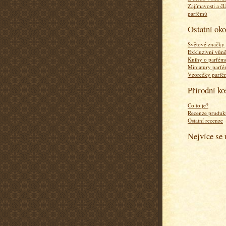
Zajímavosti a čl
parfémů
Ostatní ok
Světové značky
Exkluzivní vůn
Knihy o parfém
Miniatury parf
Vzorečky parf
Přírodní k
Co to je?
Recenze pruduk
Ostatní recenze
Nejvíce se 