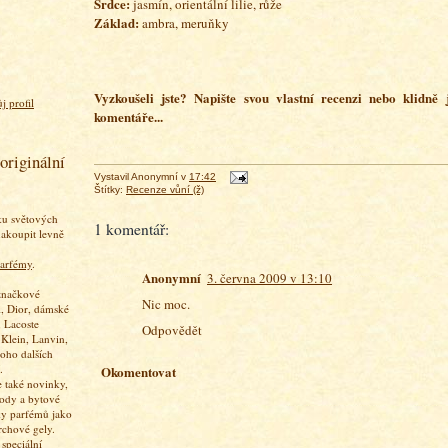
Srdce:
jasmín, orientální lilie, růže
Základ:
ambra, meruňky
Vyzkoušeli jste? Napište svou vlastní recenzi nebo klidně
j profil
komentáře...
originální
Vystavil
Anonymní
v
17:42
Štítky:
Recenze vůní (ž)
ku světových
1 komentář:
akoupit levně
arfémy
.
Anonymní
3. června 2009 v 13:10
značkové
Nic moc.
, Dior, dámské
 Lacoste
Odpovědět
 Klein, Lanvin,
oho dalších
.
Okomentovat
 také novinky,
vody a bytové
ky parfémů jako
rchové gely.
speciální