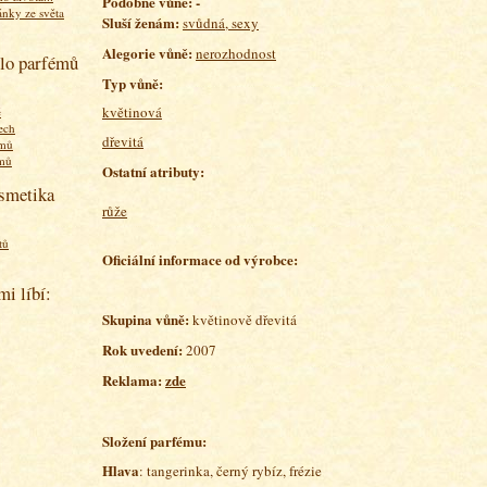
P
odobné vůně: -
ánky ze světa
Sluší ženám:
svůdná, sexy
Alegorie vůně:
nerozhodnost
olo parfémů
Typ vůně:
květinová
ě
ech
dřevitá
émů
émů
Ostatní atributy:
osmetika
růže
tů
Oficiální informace od výrobce:
mi líbí:
Skupina vůně:
květinově dřevitá
Rok uvedení:
2007
Reklama:
zde
Složení parfému:
Hlava
: tangerinka, černý rybíz, frézie