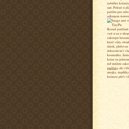
nabídku krásný
sad. Pokud si pl
parfém pro sebe,
nákupem testeru
Kromě parfémů a
vod si na e-sho
zakoupit luxusn
které vždy obsa
dárek, pleťovou
dekorativní i vl
kosmetiku. Jedn
krásu na jednom
teď můžete zako
parfémy
ale i fé
strojky, doplňky
krásnou pleť i vl