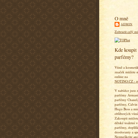
O mně
ADMIN
Zobrazit celý mů
Kde koupit 
parfémy?
Vůně a kosmeti
značek můžete n
online na
NOTINO.CZ - p
V nabídce jsou 
parfémy Armani
parfémy Chanel,
parfémy, Calvin
Hugo Boss a mn
oblíbených vůní
Zakoupit můžete
dětské toaletní 
parfémy, doplň
deodoranty a sp
Nezmeškejte ani 