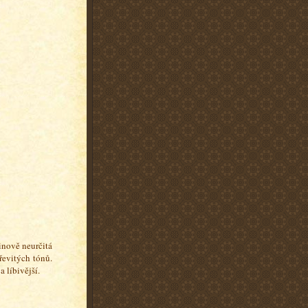
inově neurčitá
řevitých tónů.
 líbivější.