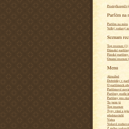
Prodej/koupě/v
Parfém na 
Parfém na míru
Velký voňavý te
Seznam rec
Top recenze (1)
Dámské parfémy
Pánské parfémy
Ostatní recenze 
Menu
Aktuálně
Dobrůtky v par
O parfémech ob
Parfémové novi
Parfémy podle 
Parfémy pro rů
To jsem já
Top recenze
Typy vůní a jej
představitelé
Videa
Voňavé rozhov
Z mého voňavého