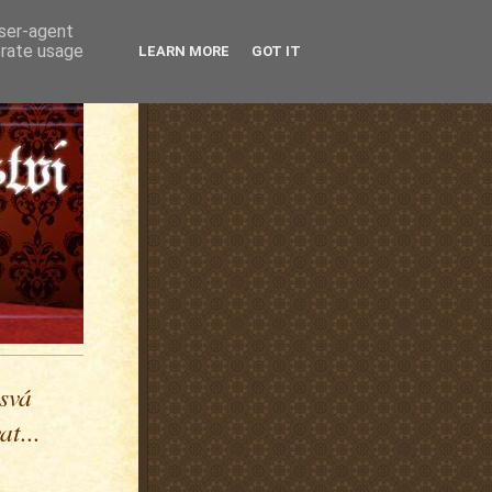
user-agent
erate usage
LEARN MORE
GOT IT
 svá
t...