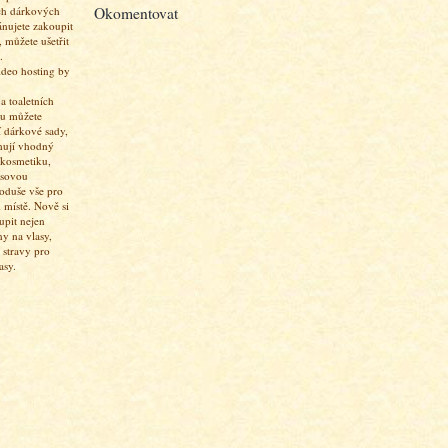
Okomentovat
ch dárkových
ánujete zakoupit
 můžete ušetřit
.
 toaletních
pu můžete
í dárkové sady,
hují vhodný
 kosmetiku,
asovou
oduše vše pro
 místě. Nově si
upit nejen
ny na vlasy,
 stravy pro
asy.