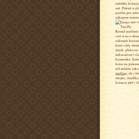
nabídku krásný
sad. Pokud si pl
parfém pro sebe,
nákupem testeru
Kromě parfémů a
vod si na e-sho
zakoupit luxusn
které vždy obsa
dárek, pleťovou
dekorativní i vl
kosmetiku. Jedn
krásu na jednom
teď můžete zako
parfémy
ale i fé
strojky, doplňky
krásnou pleť i vl