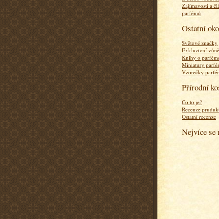
Zajímavosti a čl
parfémů
Ostatní ok
Světové značky
Exkluzivní vůn
Knihy o parfém
Miniatury parf
Vzorečky parf
Přírodní k
Co to je?
Recenze pruduk
Ostatní recenze
Nejvíce se 