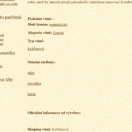
toho, aniž by musela projít jakoukoliv náročnou renovací či refor
ánky ze světa
olo parfémů
P
odobné vůně: -
Sluší ženám:
romantická
ě
Alegorie vůně:
čistota
ech
émů
Typ vůně:
émů
květinová
osmetika
Ostatní atributy:
tů
růže
mi líbí:
pivoňka
krém
Oficiální informace od výrobce:
Skupina vůně:
květinová