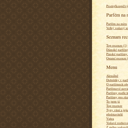
Prodej/koupě/v
Parfém na 
Parfém na míru
Velký voňavý te
Seznam rec
Top recenze (1)
Dámské parfémy
Pánské parfémy
Ostatní recenze 
Menu
Aktuálně
Dobrůtky v par
O parfémech ob
Parfémové novi
Parfémy podle 
Parfémy pro rů
To jsem já
Top recenze
Typy vůní a jej
představitelé
Videa
Voňavé rozhov
Z mého voňavého