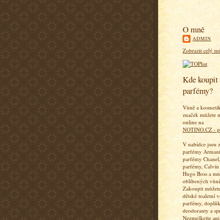
O mně
ADMIN
Zobrazit celý mů
Kde koupit 
parfémy?
Vůně a kosmeti
značek můžete n
online na
NOTINO.CZ - p
V nabídce jsou 
parfémy Armani
parfémy Chanel,
parfémy, Calvin
Hugo Boss a mn
oblíbených vůní
Zakoupit můžete
dětské toaletní 
parfémy, doplň
deodoranty a sp
Nezmeškejte ani 