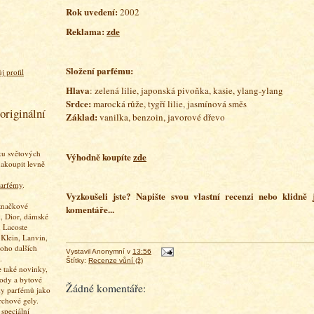
Rok uvedení:
2002
Reklama:
zde
Složení parfému:
j profil
Hlava
: zelená lilie, japonská pivoňka, kasie, ylang-ylang
Srdce:
marocká růže, tygří lilie, jasmínová směs
originální
Základ:
vanilka, benzoin, javorové dřevo
ku světových
Výhodně koupíte
zde
akoupit levně
arfémy
.
Vyzkoušeli jste? Napište svou vlastní recenzi nebo klidně
značkové
komentáře...
, Dior, dámské
 Lacoste
 Klein, Lanvin,
oho dalších
Vystavil
Anonymní
v
13:56
.
Štítky:
Recenze vůní (ž)
 také novinky,
vody a bytové
Žádné komentáře:
ky parfémů jako
rchové gely.
speciální