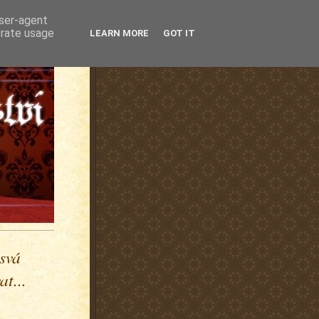
user-agent
erate usage
LEARN MORE
GOT IT
 svá
t...