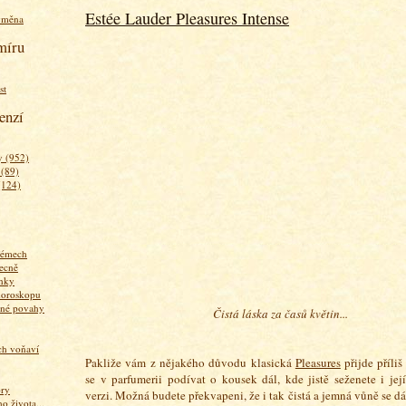
Estée Lauder Pleasures Intense
ýměna
míru
st
enzí
 (952)
 (89)
(124)
fémech
ecně
nky
horoskopu
zné povahy
Čistá láska za časů květin...
ich voňaví
Pakliže
vám z nějakého důvodu klasická
Pleasures
přijde příliš
se
v parfumerii podívat o kousek dál, kde jistě seženete i její
ory
verzi.
Možná budete překvapeni, že i tak čistá a jemná vůně se dá
 života...