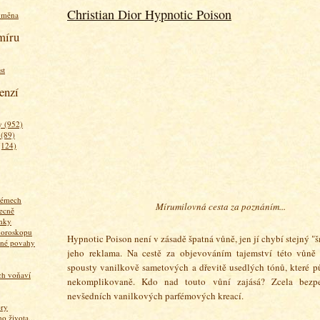
Christian Dior Hypnotic Poison
ýměna
míru
st
enzí
 (952)
 (89)
(124)
fémech
Mírumilovná cesta za poznáním...
ecně
nky
horoskopu
Hypnotic Poison není v zásadě špatná vůně, jen jí chybí stejný "
zné povahy
jeho reklama. Na cestě za objevováním tajemství této vůně 
spousty vanilkově sametových a dřevitě usedlých tónů, které p
ich voňaví
nekomplikovaně. Kdo nad touto vůní zajásá? Zcela bezp
nevšedních vanilkových parfémových kreací.
ory
 života...