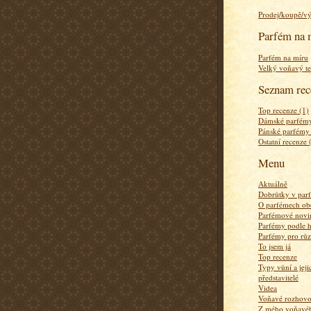
Prodej/koupě/v
Parfém na 
Parfém na míru
Velký voňavý te
Seznam rec
Top recenze (1)
Dámské parfémy
Pánské parfémy
Ostatní recenze 
Menu
Aktuálně
Dobrůtky v par
O parfémech ob
Parfémové novi
Parfémy podle 
Parfémy pro rů
To jsem já
Top recenze
Typy vůní a jej
představitelé
Videa
Voňavé rozhov
Z mého voňavého