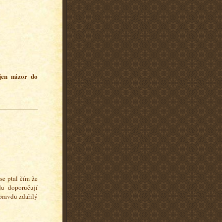
 jen názor do
se ptal čím že
du doporučují
opravdu zdařilý