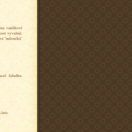
éna vanilkové
kost vyvažují.
ová "miloučká"
aceč žaludku.
 leto.