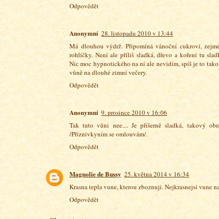
Odpovědět
Anonymní
28. listopadu 2010 v 13:44
Má dlouhou výdrž. Připomíná vánoční cukroví, zejm
rohlíčky. Není ale příliš sladká, dřevo a koření tu slad
Nic moc hypnotického na ní ale nevidím, spíš je to tak
vůně na dlouhé zimní večery.
Odpovědět
Anonymní
9. prosince 2010 v 16:06
Tak tuto vůni nee.... Je příšerně sladká, takový obr
/Příznivkyním se omlouvám/.
Odpovědět
Magnolie de Bussy
25. května 2014 v 16:34
Krasna tepla vune, kterou zboznuji. Nejkrasnejsi vune na
Odpovědět