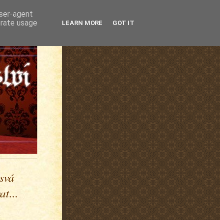
user-agent
erate usage
LEARN MORE
GOT IT
 svá
t...