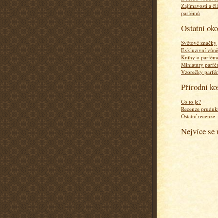
Zajímavosti a čl
parfémů
Ostatní ok
Světové značky
Exkluzivní vůn
Knihy o parfém
Miniatury parf
Vzorečky parf
Přírodní k
Co to je?
Recenze pruduk
Ostatní recenze
Nejvíce se 