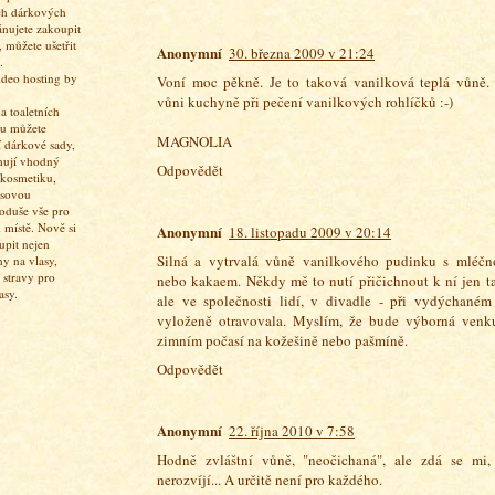
ch dárkových
ánujete zakoupit
 můžete ušetřit
Anonymní
30. března 2009 v 21:24
.
Voní moc pěkně. Je to taková vanilková teplá vůně.
vůni kuchyně při pečení vanilkových rohlíčků :-)
 toaletních
pu můžete
MAGNOLIA
í dárkové sady,
hují vhodný
Odpovědět
 kosmetiku,
asovou
oduše vše pro
 místě. Nově si
Anonymní
18. listopadu 2009 v 20:14
upit nejen
Silná a vytrvalá vůně vanilkového pudinku s mléč
ny na vlasy,
 stravy pro
nebo kakaem. Někdy mě to nutí přičichnout k ní jen t
asy.
ale ve společnosti lidí, v divadle - při vydýchané
vyloženě otravovala. Myslím, že bude výborná ven
zimním počasí na kožešině nebo pašmíně.
Odpovědět
Anonymní
22. října 2010 v 7:58
Hodně zvláštní vůně, "neočichaná", ale zdá se mi
nerozvíjí... A určitě není pro každého.