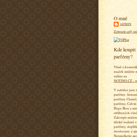
O mně
ADMIN
Zobrazit celý mů
Kde koupit 
parfémy?
Vůně a kosmeti
značek můžete n
online na
NOTINO.CZ - p
V nabídce jsou 
parfémy Armani
parfémy Chanel,
parfémy, Calvin
Hugo Boss a mn
oblíbených vůní
Zakoupit můžete
dětské toaletní 
parfémy, doplň
deodoranty a sp
Nezmeškejte ani 