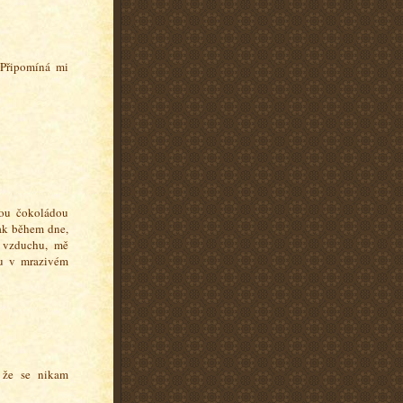
 Připomíná mi
nou čokoládou
ak během dne,
m vzduchu, mě
ku v mrazivém
, že se nikam