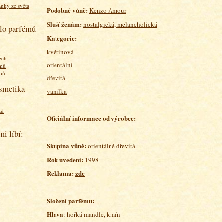
ánky ze světa
Podobné vůně:
Kenzo Amour
Sluší ženám:
nostalgická, melancholická
olo parfémů
Kategorie:
květinová
ě
ech
orientální
émů
émů
dřevitá
osmetika
vanilka
tů
Oficiální informace od výrobce:
mi líbí:
Skupina vůně:
orientálně dřevitá
Rok uvedení:
1998
Reklama:
zde
Složení parfému:
Hlava
: hořká mandle, kmín