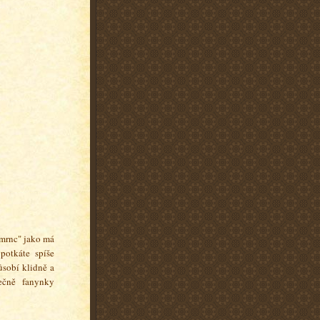
šmrnc" jako má
potkáte spíše
ůsobí klidně a
ečně fanynky