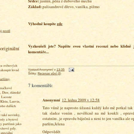
Srdce:
jasmín, pěna z dubového mechu
Základ:
palisandrové dřevo, vanilka, pižmo
Výhodně koupíte
zde
j profil
Vyzkoušeli jste? Napište svou vlastní recenzi nebo klidně
originální
komentáře...
ku světových
akoupit levně
Vystavil
Anonymní
v
13:35
Štítky:
Recenze vůní (ž)
arfémy
.
7 komentářů:
značkové
, Dior, dámské
 Lacoste
Anonymní
12. ledna 2009 v 12:58
 Klein, Lanvin,
oho dalších
Tato vůně je naprosto úžasná každý kdo mě potkal tak 
.
tak sladce voním , nevěřícně na mě koukli , oprav
 také novinky,
ostatním , je opravdu báječná a neni to jen vanilka ale 
vody a bytové
parfém,Jelena
ky parfémů jako
rchové gely.
Odpovědět
speciální