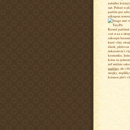
nabídku krásný
sad. Pokud si pl
parfém pro sebe,
nákupem testeru
Kromě parfémů a
vod si na e-sho
zakoupit luxusn
které vždy obsa
dárek, pleťovou
dekorativní i vl
kosmetiku. Jedn
krásu na jednom
teď můžete zako
parfémy
ale i fé
strojky, doplňky
krásnou pleť i vl