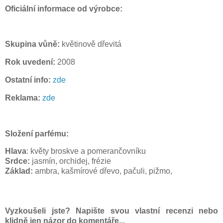
Oficiální informace od výrobce:
Skupina vůně:
květinově dřevitá
Rok uvedení:
2008
Ostatní info:
zde
Reklama:
zde
Složení parfému:
Hlava
: květy broskve a pomerančovníku
Srdce:
jasmín, orchidej, frézie
Základ:
ambra, kašmírové dřevo, pačuli, pižmo,
Vyzkoušeli jste? Napište svou vlastní recenzi nebo
klidně jen názor do komentáře...