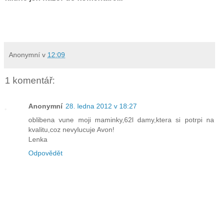
Anonymní
v
12:09
1 komentář:
Anonymní
28. ledna 2012 v 18:27
oblibena vune moji maminky,62l damy,ktera si potrpi na
kvalitu,coz nevylucuje Avon!
Lenka
Odpovědět