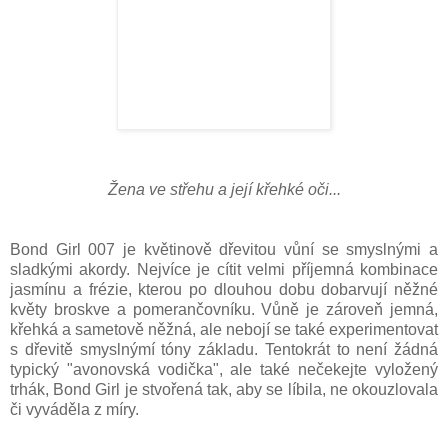
Žena ve střehu a její křehké oči...
Bond Girl 007 je květinově dřevitou vůní se smyslnými a
sladkými akordy. Nejvíce je cítit velmi příjemná kombinace
jasmínu a frézie, kterou po dlouhou dobu dobarvují něžné
květy broskve a pomerančovníku. Vůně je zároveň jemná,
křehká a sametově něžná, ale nebojí se také experimentovat
s dřevitě smyslnýmí tóny základu. Tentokrát to není žádná
typický "avonovská vodička", ale také nečekejte vyložený
trhák, Bond Girl je stvořená tak, aby se líbila, ne okouzlovala
či vyváděla z míry.