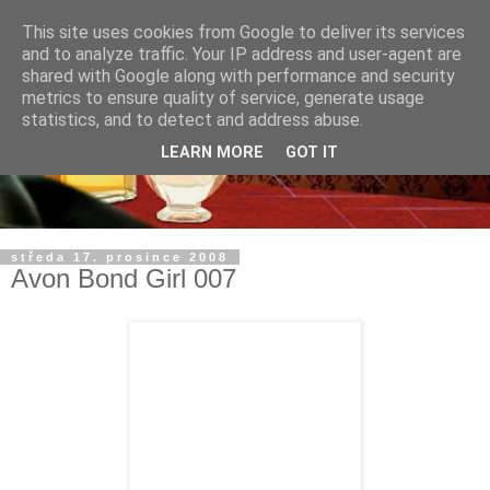
This site uses cookies from Google to deliver its services
and to analyze traffic. Your IP address and user-agent are
shared with Google along with performance and security
metrics to ensure quality of service, generate usage
statistics, and to detect and address abuse.
LEARN MORE
GOT IT
středa 17. prosince 2008
Avon Bond Girl 007