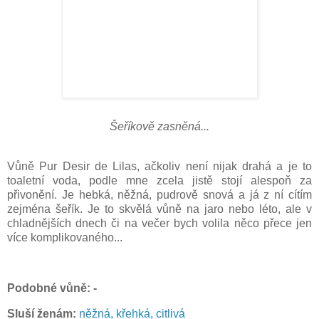
Šeříkově zasněná...
Vůně Pur Desir de Lilas, ačkoliv není nijak drahá a je to
toaletní voda, podle mne zcela jistě stojí alespoň za
přivonění. Je hebká, něžná, pudrově snová a já z ní cítím
zejména šeřík. Je to skvělá vůně na jaro nebo léto, ale v
chladnějších dnech či na večer bych volila něco přece jen
více komplikovaného...
Podobné vůně: -
Sluší ženám:
něžná, křehká, citlivá