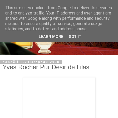
This site uses cookies from Google to deliver its services
and to analyze traffic. Your IP address and user-agent are
shared with Google along with performance and security
metrics to ensure quality of service, generate usage
statistics, and to detect and address abuse.
LEARN MORE
GOT IT
pondělí 10. listopadu 2008
Yves Rocher Pur Desir de Lilas