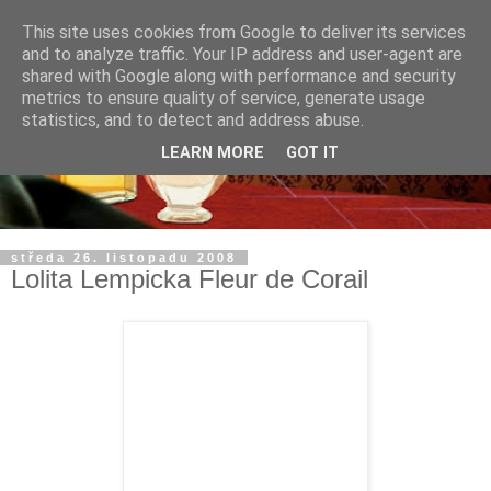
This site uses cookies from Google to deliver its services
and to analyze traffic. Your IP address and user-agent are
shared with Google along with performance and security
metrics to ensure quality of service, generate usage
statistics, and to detect and address abuse.
LEARN MORE
GOT IT
středa 26. listopadu 2008
Lolita Lempicka Fleur de Corail