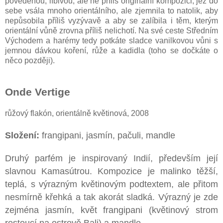
povedenou, líbivou, ale ne příliš originální kompozici, jež do
sebe vsála mnoho orientálního, ale zjemnila to natolik, aby
nepůsobila příliš vyzývavě a aby se zalíbila i těm, kterým
orientální vůně zrovna příliš nelichotí. Na své ceste Středním
Východem a harémy tedy potkáte sladce vanilkovou vůni s
jemnou dávkou koření, růže a kadidla (toho se dočkáte o
něco později).
Onde Vertige
růžový flakón, orientálně květinová, 2008
Složení:
frangipani, jasmín, pačuli, mandle
Druhý parfém je inspirovaný Indií, především její
slavnou Kamasútrou. Kompozice je malinko těžší,
teplá, s výrazným květinovým podtextem, ale přitom
nesmírně křehká a tak akorát sladká. Výrazný je zde
zejména jasmín, květ frangipani (květinový strom
rostoucí na ostrově Bali) a mandle.