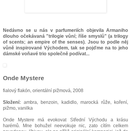
Nedávno se u nás v parfumeriích objevila Armaniho
dlouho očekávaná "trilogie vůní; říše smyslů" (a trilogy
of scents; an empire of the senses). Jsou to podle něj
vůně inspirované Východem, tak se pojďme na to jeho
dámské voňavé trio společně podívat...
Onde Mystere
fialový flakón, orientální pižmová, 2008
Složení:
ambra, benzoin, kadidlo, marocká růže, koření,
pižmo, vanilka
Onde Mystere má evokovat Střední Východu a krásu
harémů. Mne bohužel neevokuje nic, zato cítím celkem