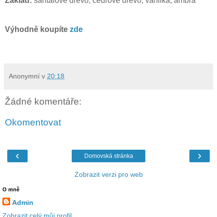
Základ:
santalové dřevo, cedrové dřevo, vanilka, ambra
Výhodně koupíte
zde
Anonymní
v
20:18
Žádné komentáře:
Okomentovat
‹
›
Domovská stránka
Zobrazit verzi pro web
O mně
Admin
Zobrazit celý můj profil