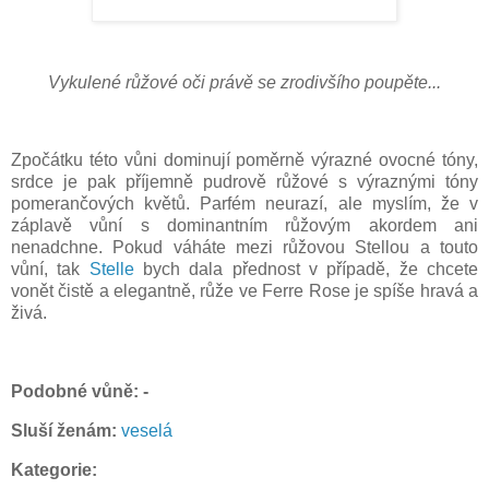
Vykulené růžové oči právě se zrodivšího poupěte...
Zpočátku této vůni dominují poměrně výrazné ovocné tóny,
srdce je pak příjemně pudrově růžové s výraznými tóny
pomerančových květů. Parfém neurazí, ale myslím, že v
záplavě vůní s dominantním růžovým akordem ani
nenadchne. Pokud váháte mezi růžovou Stellou a touto
vůní, tak
Stelle
bych dala přednost v případě, že chcete
vonět čistě a elegantně, růže ve Ferre Rose je spíše hravá a
živá.
Podobné vůně: -
Sluší ženám:
veselá
Kategorie: