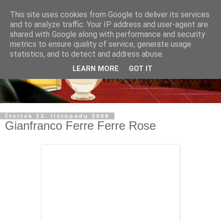
This site uses cookies from Google to deliver its services
and to analyze traffic. Your IP address and user-agent are
shared with Google along with performance and security
metrics to ensure quality of service, generate usage
statistics, and to detect and address abuse.
LEARN MORE
GOT IT
čtvrtek 13. listopadu 2008
Gianfranco Ferre Ferre Rose