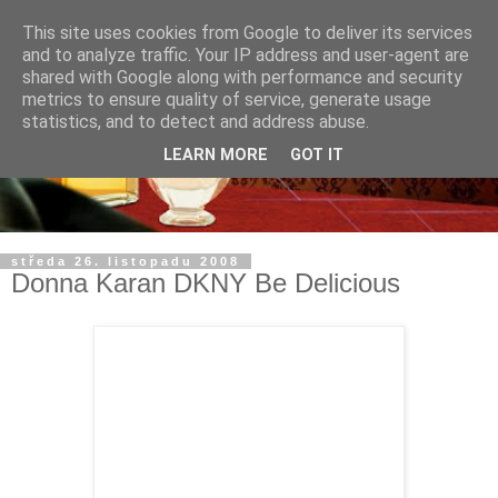
This site uses cookies from Google to deliver its services
and to analyze traffic. Your IP address and user-agent are
shared with Google along with performance and security
metrics to ensure quality of service, generate usage
statistics, and to detect and address abuse.
LEARN MORE
GOT IT
středa 26. listopadu 2008
Donna Karan DKNY Be Delicious