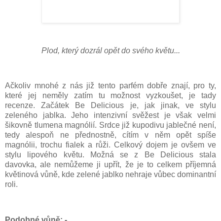
Plod, který dozrál opět do svého květu...
Ačkoliv mnohé z nás již tento parfém dobře znají, pro ty,
které jej neměly zatím tu možnost vyzkoušet, je tady
recenze. Začátek Be Delicious je, jak jinak, ve stylu
zeleného jablka. Jeho intenzivní svěžest je však velmi
šikovně tlumena magnólií. Srdce již kupodivu jablečné není,
tedy alespoň ne přednostně, cítím v něm opět spíše
magnólii, trochu fialek a růži. Celkový dojem je ovšem ve
stylu lipového květu. Možná se z Be Delicious stala
davovka, ale nemůžeme ji upřít, že je to celkem příjemná
květinová vůně, kde zelené jablko nehraje vůbec dominantní
roli.
Podobné vůně: -