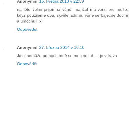
Anonymní
16. května 2010 v 22:59
na léto velmi příjemná vůně, manžel má verzi pro muže,
když použijeme oba, skvěle ladíme, vůně se báječně doplní
a umocňují :-)
Odpovědět
Anonymní
27. března 2014 v 10:10
Já si nemůžu pomoct, mně se moc nelíbí......je vtírava
Odpovědět