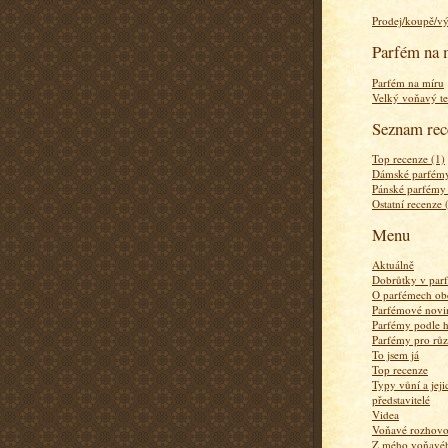
Prodej/koupě/v
Parfém na 
Parfém na míru
Velký voňavý te
Seznam rec
Top recenze (1)
Dámské parfémy
Pánské parfémy
Ostatní recenze 
Menu
Aktuálně
Dobrůtky v par
O parfémech ob
Parfémové novi
Parfémy podle 
Parfémy pro rů
To jsem já
Top recenze
Typy vůní a jej
představitelé
Videa
Voňavé rozhov
Z mého voňavého