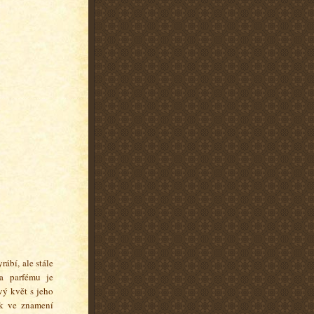
rábí, ale stále
va parfému je
vý květ s jeho
ak ve znamení