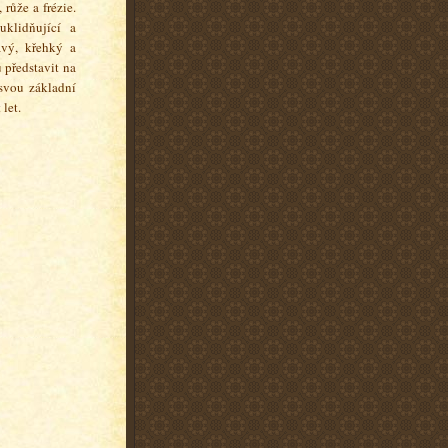
 růže a frézie.
klidňující a
avý, křehký a
 představit na
 svou základní
let.