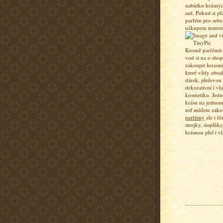
nabídku krásný
sad. Pokud si pl
parfém pro sebe,
nákupem testeru
Kromě parfémů a
vod si na e-sho
zakoupit luxusn
které vždy obsa
dárek, pleťovou
dekorativní i vl
kosmetiku. Jedn
krásu na jednom
teď můžete zako
parfémy
ale i fé
strojky, doplňky
krásnou pleť i vl