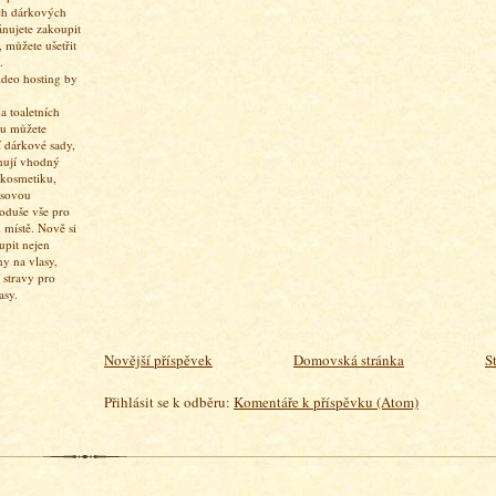
ch dárkových
ánujete zakoupit
 můžete ušetřit
.
 toaletních
pu můžete
í dárkové sady,
hují vhodný
 kosmetiku,
asovou
oduše vše pro
 místě. Nově si
upit nejen
ny na vlasy,
 stravy pro
asy.
Novější příspěvek
Domovská stránka
S
Přihlásit se k odběru:
Komentáře k příspěvku (Atom)