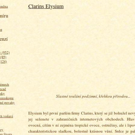
Clarins Elysium
ýměna
míru
st
enzí
 (952)
 (89)
(124)
fémech
ecně
nky
Slastné toulání podzimní, křehkou přírodou...
horoskopu
zné povahy
Elysium byl první parfém firmy Clarins, který se již bohužel nevy
ich voňaví
jej seženete v zahraničních internetových obchodech. Hla
ovocná, cítím v ní zejména tropické ovoce, ostružiny, ale i lipo
ory
charakteristickou sladkou, bolestně krásnou vůní. Srdce je p
 života...