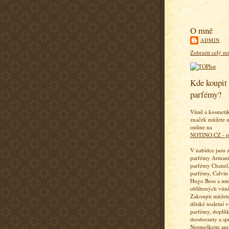
O mně
ADMIN
Zobrazit celý mů
Kde koupit 
parfémy?
Vůně a kosmeti
značek můžete n
online na
NOTINO.CZ - p
V nabídce jsou 
parfémy Armani
parfémy Chanel,
parfémy, Calvin
Hugo Boss a mn
oblíbených vůní
Zakoupit můžete
dětské toaletní 
parfémy, doplň
deodoranty a sp
Nezmeškejte ani 