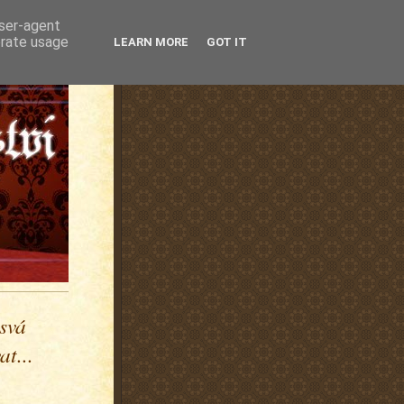
user-agent
erate usage
LEARN MORE
GOT IT
 svá
t...