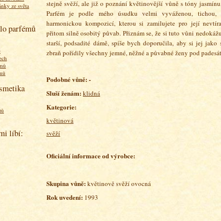
stejně svěží, ale již o poznání květinovější vůně s tóny jasmínu,
ánky ze světa
Parfém je podle mého úsudku velmi vyváženou, tichou, u
harmonickou kompozicí, kterou si zamilujete pro její nevtír
olo parfémů
přitom silně osobitý půvab. Přiznám se, že si tuto vůni nedokážu
starší, podsadité dámě, spíše bych doporučila, aby si jej jako
ě
zbraň pořídily všechny jemné, něžné a půvabné ženy pod padesát 
ech
émů
émů
Podobné vůně: -
osmetika
Sluší ženám:
klidná
Kategorie:
tů
květinová
mi líbí:
svěží
Oficiální informace od výrobce:
Skupina vůně:
květinově
svěží ovocná
Rok uvedení:
1993