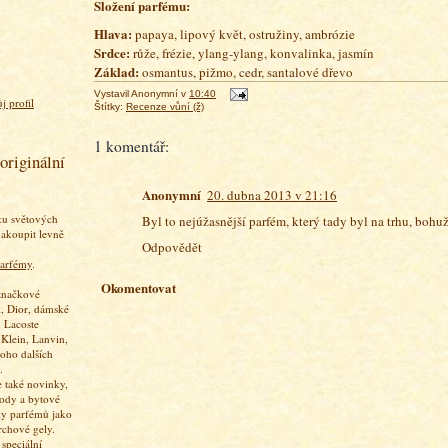
Složení parfému:
Hlava:
papaya, lipový květ, ostružiny, ambrózie
Srdce:
růže, frézie, ylang-ylang, konvalinka, jasmín
Základ:
osmantus, pižmo, cedr, santalové dřevo
Vystavil
Anonymní
v
10:40
j profil
Štítky:
Recenze vůní (ž)
1 komentář:
originální
Anonymní
20. dubna 2013 v 21:16
ku světových
Byl to nejúžasnější parfém, který tady byl na trhu, bohuže
akoupit levně
Odpovědět
arfémy
.
Okomentovat
značkové
, Dior, dámské
 Lacoste
 Klein, Lanvin,
oho dalších
.
 také novinky,
vody a bytové
ky parfémů jako
rchové gely.
speciální