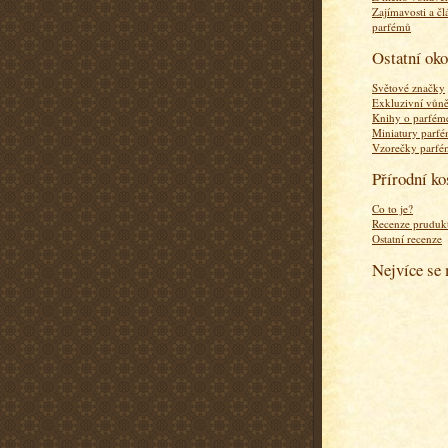
Zajímavosti a čl
parfémů
Ostatní ok
Světové značky
Exkluzivní vůn
Knihy o parfém
Miniatury parf
Vzorečky parf
Přírodní k
Co to je?
Recenze pruduk
Ostatní recenze
Nejvíce se 