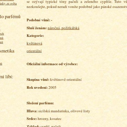
se ozývají typické tóny pačuli a zeleného cypřiše. Tuto vů
ánky ze světa
nezkoušejte, pokud neradi voníte podobně jako pánské osazenstv
olo parfémů
Podobné vůně: -
Sluší ženám:
náročná, požitkářská
ě
ech
Kategorie:
émů
émů
květinová
osmetika
orientální
Oficiální informace od výrobce:
tů
mi líbí:
Skupina vůně:
květinově orientální
Rok uvedení:
2005
Složení parfému:
Hlava:
sicilská mandarinka, olivové listy
Srdce:
hrozny, kosatec
Základ:
cypřiš, pačuli