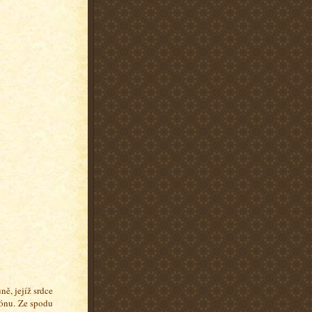
ně, jejíž srdce
tónu. Ze spodu