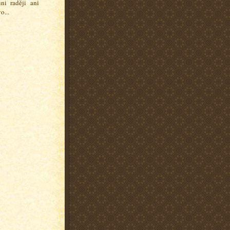
ni raději ani
o...