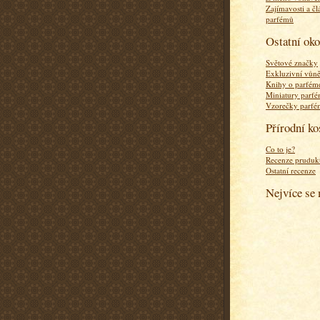
Zajímavosti a čl
parfémů
Ostatní ok
Světové značky
Exkluzivní vůn
Knihy o parfém
Miniatury parf
Vzorečky parf
Přírodní k
Co to je?
Recenze pruduk
Ostatní recenze
Nejvíce se 