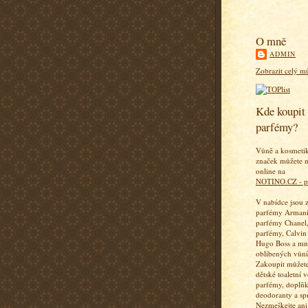
O mně
ADMIN
Zobrazit celý mů
Kde koupit 
parfémy?
Vůně a kosmeti
značek můžete n
online na
NOTINO.CZ - p
V nabídce jsou 
parfémy Armani
parfémy Chanel,
parfémy, Calvin
Hugo Boss a mn
oblíbených vůní
Zakoupit můžete
dětské toaletní 
parfémy, doplň
deodoranty a sp
Nezmeškejte ani 