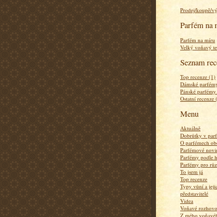
Prodej/koupě/v
Parfém na 
Parfém na míru
Velký voňavý te
Seznam rec
Top recenze (1)
Dámské parfémy
Pánské parfémy
Ostatní recenze 
Menu
Aktuálně
Dobrůtky v par
O parfémech ob
Parfémové novi
Parfémy podle 
Parfémy pro rů
To jsem já
Top recenze
Typy vůní a jej
představitelé
Videa
Voňavé rozhov
Z mého voňavého