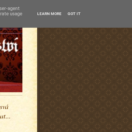
user-agent
erate usage
LEARN MORE
GOT IT
 svá
t...