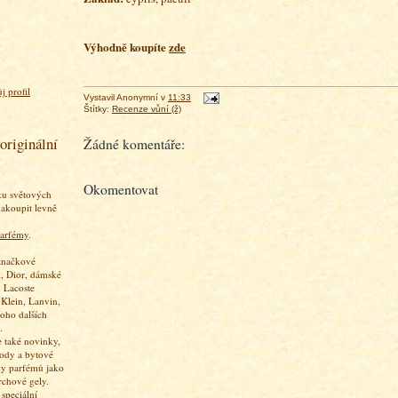
Výhodně koupíte
zde
j profil
Vystavil
Anonymní
v
11:33
Štítky:
Recenze vůní (ž)
originální
Žádné komentáře:
Okomentovat
ku světových
akoupit levně
arfémy
.
značkové
, Dior, dámské
 Lacoste
 Klein, Lanvin,
oho dalších
.
 také novinky,
vody a bytové
ky parfémů jako
rchové gely.
speciální