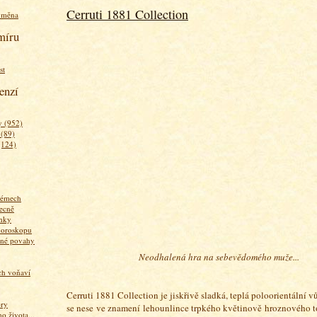
Cerruti 1881 Collection
ýměna
míru
st
enzí
 (952)
 (89)
(124)
fémech
ecně
nky
horoskopu
zné povahy
Neodhalená hra na sebevědomého muže...
ich voňaví
Cerruti 1881 Collection je jiskřivě sladká, teplá poloorientální vů
ory
se nese ve znamení lehounlince trpkého květinově hroznového 
 života...