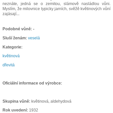
neznáte, jedná se o zemitou, slámově nasládlou vůni.
Myslím, že milovnice typicky jarních, svěžě květinových vůní
zajásají...
P
odobné vůně: -
Sluší ženám:
veselá
Kategorie:
květinová
dřevitá
Oficiální informace od výrobce:
Skupina vůně:
květinová, aldehydová
Rok uvedení:
1932