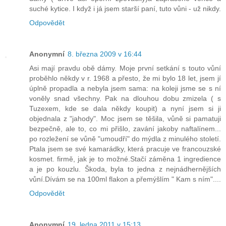
suché kytice. I když i já jsem starší paní, tuto vůni - už nikdy.
Odpovědět
Anonymní
8. března 2009 v 16:44
Asi mají pravdu obě dámy. Moje první setkání s touto vůní
proběhlo někdy v r. 1968 a přesto, že mi bylo 18 let, jsem jí
úplně propadla a nebyla jsem sama: na koleji jsme se s ní
voněly snad všechny. Pak na dlouhou dobu zmizela ( s
Tuzexem, kde se dala někdy koupit) a nyní jsem si ji
objednala z "jahody". Moc jsem se těšila, vůně si pamatuji
bezpečně, ale to, co mi přišlo, zavání jakoby naftalínem...
po rozležení se vůně "umoudří" do mýdla z minulého století.
Ptala jsem se své kamarádky, která pracuje ve francouzské
kosmet. firmě, jak je to možné.Stačí záměna 1 ingredience
a je po kouzlu. Škoda, byla to jedna z nejnádhernějších
vůní.Dívám se na 100ml flakon a přemýšlím " Kam s ním"....
Odpovědět
Anonymní
19. ledna 2011 v 15:13