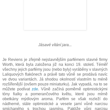
Jásavé vítání jara...
Je Reviens je zřejmě nejslavnějším parfémem
slavné firmy
Worth
, která byla založena již na konci 19. století.
Téměř
všechny jejich parfémy jsou (nebo byly) vyráběny v slavných
Laliquových flakónech a právě tato vůně se prodává navíc
ve dvou variantách. Já shodou okolností vlastním tu méně
rozšířenější (ovšem pouze miniaturku). Jak vypadá, na to se
můžete podívat
zde
. Vůně začíná poměrně optimistickými
tóny fialky a pomerančového květu, které jsou mírně
obetkány mýdlovým aroma. Parfém se však rozleží do
nádherné, stále optimistické a vesele jarní vůně narcisu
smíchaného s trochou jasmínu. Pakliže vůni narcisu