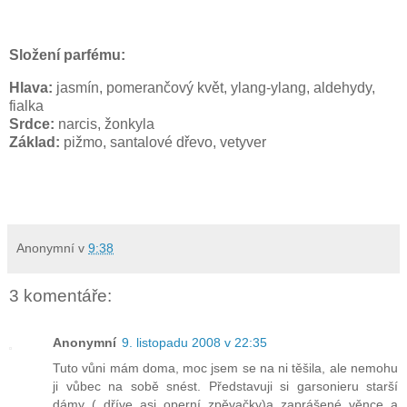
Složení parfému:
Hlava:
jasmín, pomerančový květ, ylang-ylang, aldehydy,
fialka
Srdce:
narcis, žonkyla
Základ:
pižmo, santalové dřevo, vetyver
Anonymní
v
9:38
3 komentáře:
Anonymní
9. listopadu 2008 v 22:35
Tuto vůni mám doma, moc jsem se na ni těšila, ale nemohu
ji vůbec na sobě snést. Představuji si garsonieru starší
dámy ( dříve asi operní zpěvačky)a zaprášené věnce a