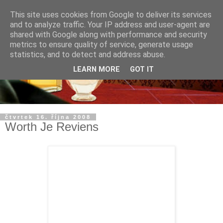
This site uses cookies from Google to deliver its services
and to analyze traffic. Your IP address and user-agent are
shared with Google along with performance and security
metrics to ensure quality of service, generate usage
statistics, and to detect and address abuse.
LEARN MORE
GOT IT
čtvrtek 16. října 2008
Worth Je Reviens