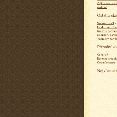
Zajímavosti a čl
parfémů
Ostatní ok
Světové značky
Exkluzivní vůn
Knihy o parfém
Miniatury parf
Vzorečky parf
Přírodní k
Co to je?
Recenze pruduk
Ostatní recenze
Nejvíce se 