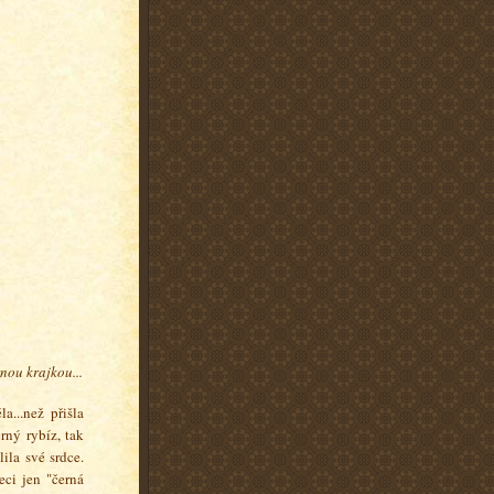
nou krajkou...
...než přišla
rný rybíz, tak
ila své srdce.
eci jen "černá