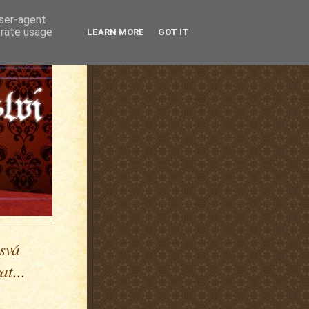
user-agent
erate usage
LEARN MORE
GOT IT
 svá
t...