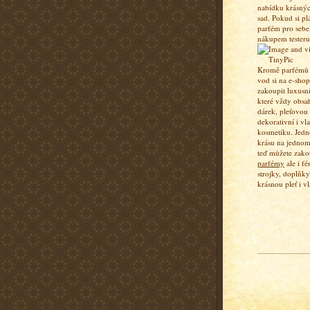
nabídku krásný
sad. Pokud si pl
parfém pro sebe,
nákupem testeru
Kromě parfémů a
vod si na e-sho
zakoupit luxusn
které vždy obsa
dárek, pleťovou
dekorativní i vl
kosmetiku. Jedn
krásu na jednom
teď můžete zako
parfémy
ale i fé
strojky, doplňky
krásnou pleť i vl