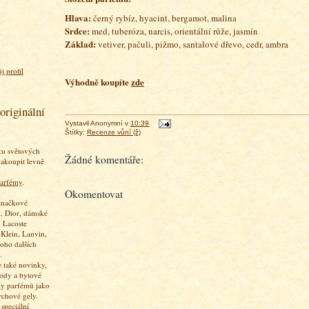
Hlava:
černý rybíz, hyacint, bergamot, malina
Srdce:
med, tuberóza, narcis, orientální růže
, jasmín
Základ:
vetiver, pačuli, pižmo, santalové dřevo, cedr, ambra
j profil
Výhodně koupíte
zde
originální
Vystavil
Anonymní
v
10:39
Štítky:
Recenze vůní (ž)
ku světových
Žádné komentáře:
akoupit levně
arfémy
.
Okomentovat
značkové
, Dior, dámské
 Lacoste
 Klein, Lanvin,
oho dalších
.
 také novinky,
vody a bytové
ky parfémů jako
rchové gely.
speciální