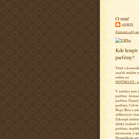
O mně
ADMIN
Zobrazit celý mů
Kde koupit 
parfémy?
Vůně a kosmeti
značek můžete n
online na
NOTINO.CZ - p
V nabídce jsou 
parfémy Armani
parfémy Chanel,
parfémy, Calvin
Hugo Boss a mn
oblíbených vůní
Zakoupit můžete
dětské toaletní 
parfémy, doplň
deodoranty a sp
Nezmeškejte ani 