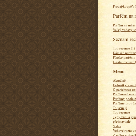
Prodej/koupě/v
Parfém na 
Parfém na míru
Velký voňavý te
Seznam rec
Top recenze (1)
Dámské parfémy
Pánské parfémy
Ostatní recenze 
Menu
Aktuálně
Dobrůtky v par
O parfémech ob
Parfémové novi
Parfémy podle 
Parfémy pro rů
To jsem já
Top recenze
Typy vůní a jej
představitelé
Videa
Voňavé rozhov
Z mého voňavého