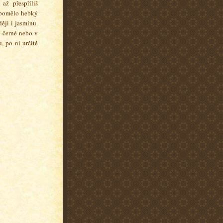
až přespříliš
ipomělo hebký
ěji i jasmínu.
v černé nebo v
, po ní určitě