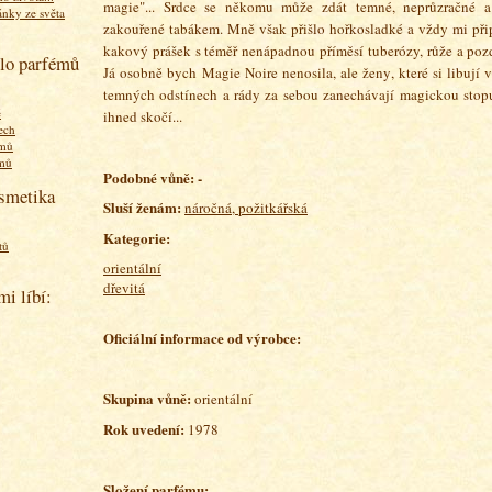
magie"... Srdce se někomu může zdát temné, neprůzračné a 
ánky ze světa
zakouřené tabákem. Mně však přišlo hořkosladké a vždy mi př
kakový prášek s téměř nenápadnou příměsí tuberózy, růže a pozd
olo parfémů
Já osobně bych Magie Noire nenosila, ale ženy, které si libují 
temných odstínech a rády za sebou zanechávají magickou stopu
ě
ihned skočí...
ech
émů
émů
Podobné vůně: -
osmetika
Sluší ženám:
náročná, požitkářská
Kategorie:
tů
orientální
dřevitá
mi líbí:
Oficiální informace od výrobce:
Skupina vůně:
orientální
Rok uvedení:
1978
Složení parfému: