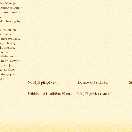
ch dárkových
ánujete zakoupit
 můžete ušetřit
.
 toaletních
pu můžete
í dárkové sady,
hují vhodný
 kosmetiku,
asovou
oduše vše pro
 místě. Nově si
upit nejen
ny na vlasy,
 stravy pro
asy.
Novější příspěvek
Domovská stránka
S
Přihlásit se k odběru:
Komentáře k příspěvku (Atom)