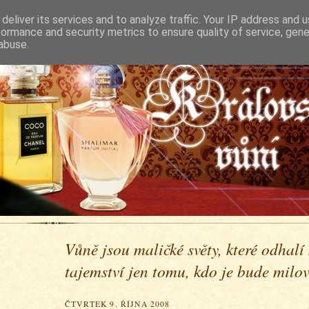
deliver its services and to analyze traffic. Your IP address and 
formance and security metrics to ensure quality of service, gen
abuse.
Vůně jsou maličké světy, které odhalí
tajemství jen tomu, kdo je bude milova
ČTVRTEK 9. ŘÍJNA 2008