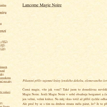
Lancome Magie Noire
ýměna
míru
st
enzí
 (952)
 (89)
(124)
fémech
ecně
nky
horoskopu
Pikantní příliv tajemné krásy ženského dekoltu, olemovaného čer
zné povahy
Černá magie, víte jak voní? Také jsem to donedávna nevěděla
ich voňaví
Magie Noire. Jestli Magie Noire v sobě obsahuje bergamot a če
jen velmi, velmi krátce. Na můj vkus totiž až příliš rychle odhal
ory
Ale proč by se s tím na druhou stranu měla párat, že? Je to př
 života...