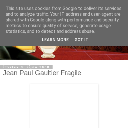
This site uses cookies from Google to deliver its services
and to analyze traffic. Your IP address and user-agent are
shared with Google along with performance and security
metrics to ensure quality of service, generate usage
statistics, and to detect and address abuse.
LEARN MORE
GOT IT
čtvrtek 9. října 2008
Jean Paul Gaultier Fragile