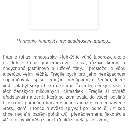
Harmonie, jemnost a nenápadnost na druhou...
Fragile (alias francouzsky Křehký) je vůně tuberózy, okolo
níž lehce krouží pomerančové aroma, růžové koření a
nadýchané jasmínové a růžové tóny. I přestože je však
tuberóza velmi těžká, Fragile bych pro jeho nenápadnost
doporučovala spíše jemným, nenápadným ženám, které
vědí, jak být sexy i bez make-upu, řasenky, rtěnky a všech
těch ženských milovaných "chrastítek". Fragile si rovněž
představuji na ženě, která se zamilovala do všech odstínů
bílé a nosí přírodně obarvené nebo samozřejmě neobarvené
vlasy, které ji lehce a svěže splývají po ladné šíji. A kdo
chce, nechť si parfém pořídí kvůli přenádhernému flakónku s
víčkem, uvnitř něhož tančí křehká silueta jakési ženy.