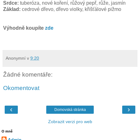
Srdce:
tuberóza, nové koření, růžový pepř, růže, jasmín
Základ:
cedrové dřevo, dřevo violky, křišťálové pižmo
Výhodně koupíte
zde
Anonymní
v
9:20
Žádné komentáře:
Okomentovat
‹
›
Domovská stránka
Zobrazit verzi pro web
O mně
Admin