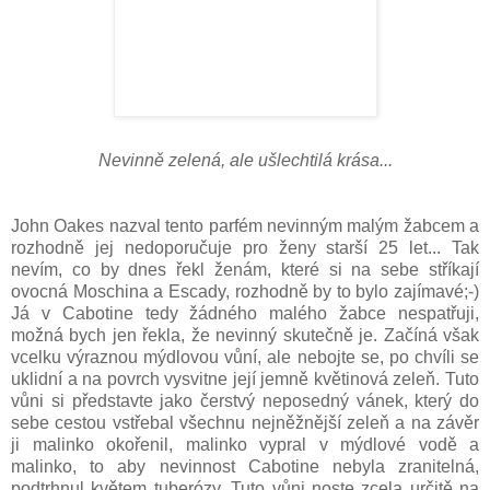
Nevinně zelená, ale ušlechtilá krása...
John Oakes nazval tento parfém nevinným malým žabcem
a
rozhodně jej nedoporučuje pro ženy starší 25 let... Tak
nevím, co by dnes řekl ženám, které si na sebe stříkají
ovocná Moschina a Escady
, rozhodně by to bylo zajímavé;-)
Já v Cabotine tedy žádného malého žabce nespatřuji,
možná bych jen řekla, že nevinný skutečně je. Začíná však
vcelku výraznou mýdlovou vůní, ale nebojte se, po chvíli se
uklidní a na povrch vysvitne její jemně květinová zeleň. Tuto
vůni si představte jako čerstvý neposedný vánek, který do
sebe cestou vstřebal všechnu nejněžnější zeleň a na závěr
ji malinko okořenil, malinko vypral v mýdlové vodě a
malinko, to aby nevinnost Cabotine nebyla zranitelná,
podtrhnul květem tuberózy. Tuto vůni noste zcela určitě na