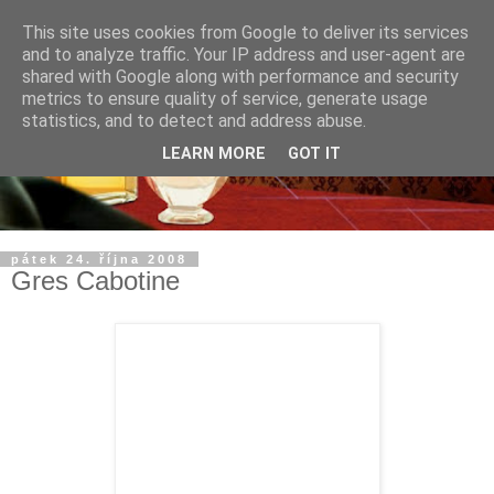
This site uses cookies from Google to deliver its services
and to analyze traffic. Your IP address and user-agent are
shared with Google along with performance and security
metrics to ensure quality of service, generate usage
statistics, and to detect and address abuse.
LEARN MORE
GOT IT
pátek 24. října 2008
Gres Cabotine