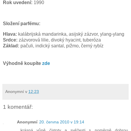
Rok uvedení:
1990
Složení parfému:
Hlava:
kalábrijská mandarinka, asijský zázvor, ylang-ylang
Srdce:
zázvorová lilie, divoký hyacint, tuberóza
Základ:
pačuli, indický santal, pižmo, černý rybíz
Výhodně koupíte
zde
Anonymní
v
12:23
1 komentář:
Anonymní
20. června 2010 v 19:14
...krásná vůně čistoty a svěžesti s poměrně dobrou