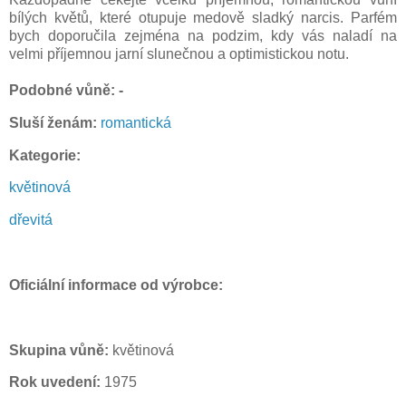
bílých květů, které otupuje medově sladký narcis. Parfém
bych doporučila zejména na podzim, kdy vás naladí na
velmi příjemnou jarní slunečnou a optimistickou notu.
P
odobné vůně: -
Sluší ženám:
romantická
Kategorie:
květinová
dřevitá
Oficiální informace od výrobce:
Skupina vůně:
květinová
Rok uvedení:
1975