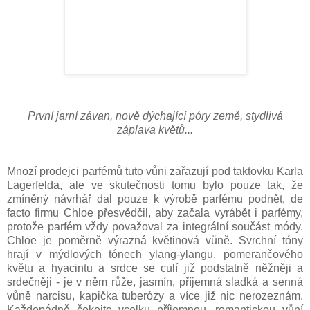
První jarní závan, nově dýchající póry země, stydlivá
záplava květů...
Mnozí prodejci parfémů tuto vůni zařazují pod taktovku Karla
Lagerfelda, ale ve skutečnosti tomu bylo pouze tak, že
zmíněný návrhář dal pouze k výrobě parfému podnět, de
facto firmu Chloe přesvědčil, aby začala vyrábět i parfémy,
protože parfém vždy považoval za integrální součást módy.
Chloe je poměrně výrazná květinová vůně. Svrchní tóny
hrají v mýdlových tónech ylang-ylangu, pomerančového
květu a hyacintu a srdce se culí již podstatně něžněji a
srdečněji - je v něm růže, jasmín, příjemná sladká a senná
vůně narcisu, kapička tuberózy a více již nic nerozeznám.
Každopádně čekejte vcelku příjemnou, romantickou vůní