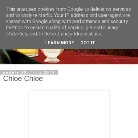
This site uses cookies from Google to deliver its services
and to analyze traffic. Your IP address and user-agent are
shared with Google along with performance and security
metrics to ensure quality of service, generate usage
statistics, and to detect and address abuse.
LEARN MORE
GOT IT
neděle 19. října 2008
Chloe Chloe