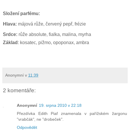
Složení parfému:
Hlava:
májová růže, červený pepř, frézie
Srdce:
růže absolute, fialka, malina, myrha
Základ
: kosatec, pižmo, opoponax, ambra
Anonymní
v
11:39
2 komentáře:
Anonymní
19. srpna 2010 v 22:18
Přezdívka Edith Piaf znamenala v pařížském žargonu
"vrabčák", ne "drobeček".
Odpovědět