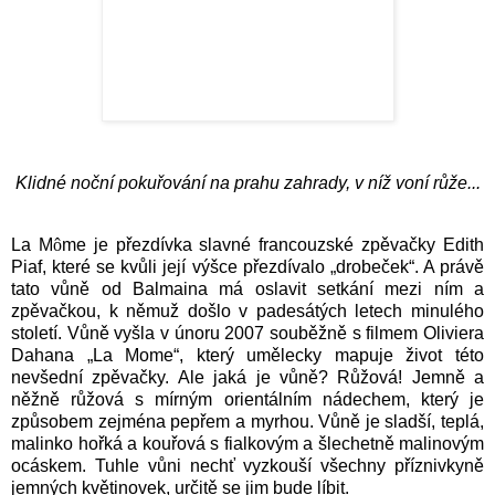
Klidné noční pokuřování na prahu zahrady, v níž voní růže...
La M
ô
me je přezdívka slavné francouzské zpěvačky Edith
Piaf, které se kvůli její výšce přezdívalo „drobeček“. A právě
tato vůně od Balmaina má oslavit setkání mezi ním a
zpěvačkou, k němuž došlo v padesátých letech minulého
století. Vůně vyšla v únoru 2007 souběžně s filmem Oliviera
Dahana „La Mome“, který umělecky mapuje život této
nevšední zpěvačky. Ale jaká je vůně? Růžová! Jemně a
něžně růžová s mírným orientálním nádechem, který je
způsobem zejména pepřem a myrhou. Vůně je sladší, teplá,
malinko hořká a kouřová s fialkovým a šlechetně malinovým
ocáskem. Tuhle vůni nechť vyzkouší všechny příznivkyně
jemných květinovek, určitě se jim bude líbit.