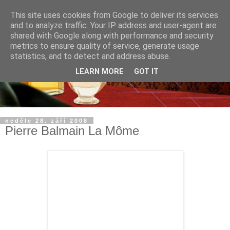
This site uses cookies from Google to deliver its services
and to analyze traffic. Your IP address and user-agent are
shared with Google along with performance and security
metrics to ensure quality of service, generate usage
statistics, and to detect and address abuse.
LEARN MORE
GOT IT
neděle 28. září 2008
Pierre Balmain La Môme