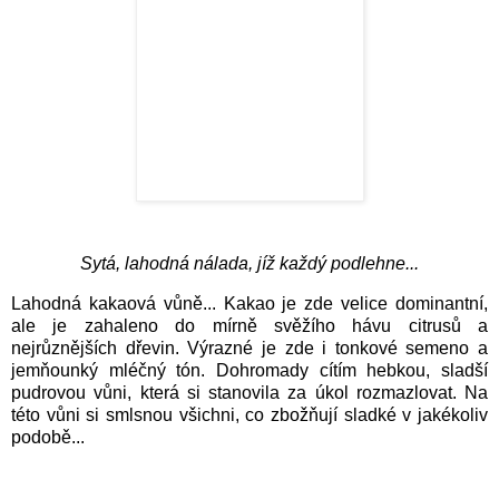
Sytá, lahodná nálada, jíž každý podlehne...
Lahodná kakaová vůně... Kakao je zde velice dominantní,
ale je zahaleno do mírně svěžího hávu citrusů a
nejrůznějších dřevin. Výrazné je zde i tonkové semeno a
jemňounký mléčný tón. Dohromady cítím hebkou, sladší
pudrovou vůni, která si stanovila za úkol rozmazlovat. Na
této vůni si smlsnou všichni, co zbožňují sladké v jakékoliv
podobě...