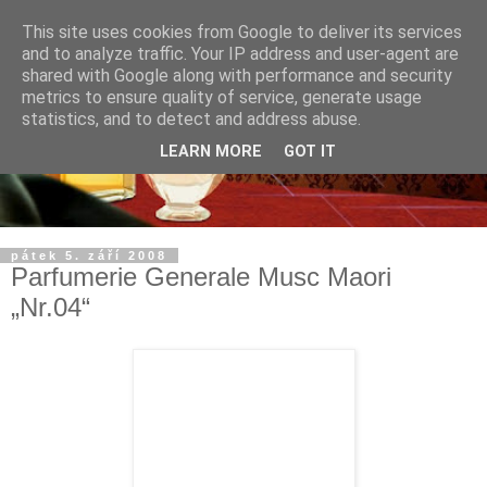
This site uses cookies from Google to deliver its services
and to analyze traffic. Your IP address and user-agent are
shared with Google along with performance and security
metrics to ensure quality of service, generate usage
statistics, and to detect and address abuse.
LEARN MORE
GOT IT
pátek 5. září 2008
Parfumerie Generale Musc Maori
„Nr.04“