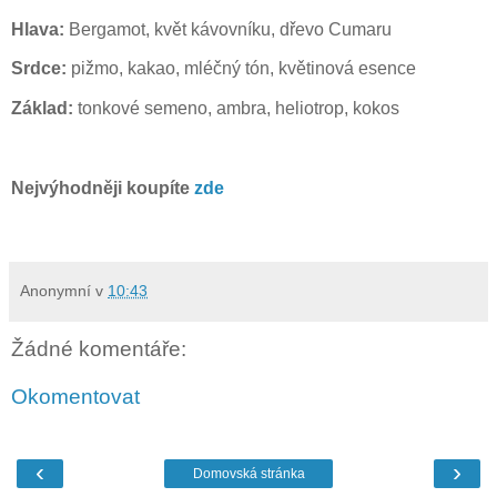
Hlava:
Bergamot, květ kávovníku, dřevo Cumaru
Srdce:
pižmo, kakao, mléčný tón, květinová esence
Základ:
tonkové semeno, ambra, heliotrop, kokos
Nejvýhodněji koupíte
zde
Anonymní
v
10:43
Žádné komentáře:
Okomentovat
‹
›
Domovská stránka