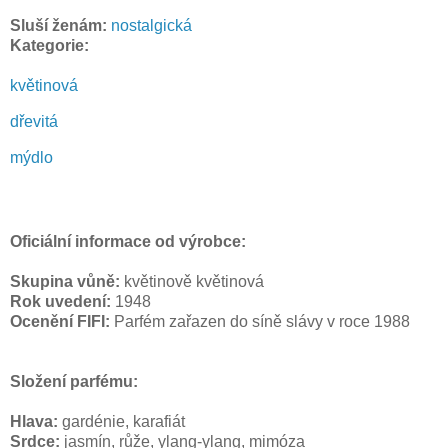
Sluší ženám:
nostalgická
Kategorie:
květinová
dřevitá
mýdlo
Oficiální informace od výrobce:
Skupina vůně:
květinově květinová
Rok uvedení:
1948
Ocenění FIFI:
Parfém zařazen do síně slávy v roce 1988
Složení parfému:
Hlava:
gardénie, karafiát
Srdce:
jasmín, růže, ylang-ylang, mimóza