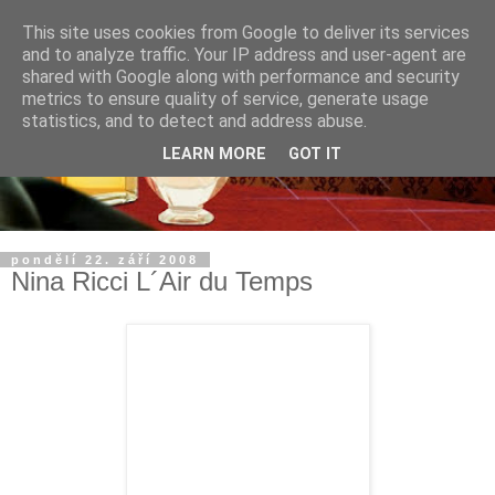
This site uses cookies from Google to deliver its services
and to analyze traffic. Your IP address and user-agent are
shared with Google along with performance and security
metrics to ensure quality of service, generate usage
statistics, and to detect and address abuse.
LEARN MORE
GOT IT
pondělí 22. září 2008
Nina Ricci L´Air du Temps