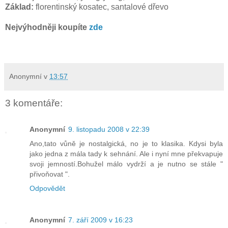
Základ:
florentinský kosatec, santalové dřevo
Nejvýhodněji koupíte
zde
Anonymní
v
13:57
3 komentáře:
Anonymní
9. listopadu 2008 v 22:39
Ano,tato vůně je nostalgická, no je to klasika. Kdysi byla
jako jedna z mála tady k sehnání. Ale i nyní mne překvapuje
svoji jemností.Bohužel málo vydrží a je nutno se stále "
přivoňovat ".
Odpovědět
Anonymní
7. září 2009 v 16:23