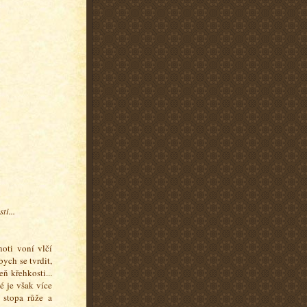
ti...
noti voní vlčí
ych se tvrdit,
ň křehkosti...
é je však více
 stopa růže a