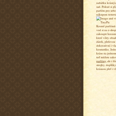
nabídku krásný
sad. Pokud si pl
parfém pro sebe,
nákupem testeru
Kromě parfémů a
vod si na e-sho
zakoupit luxusn
které vždy obsa
dárek, pleťovou
dekorativní i vl
kosmetiku. Jedn
krásu na jednom
teď můžete zako
parfémy
ale i fé
strojky, doplňky
krásnou pleť i vl