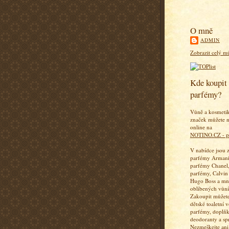
O mně
ADMIN
Zobrazit celý mů
Kde koupit 
parfémy?
Vůně a kosmeti
značek můžete n
online na
NOTINO.CZ - p
V nabídce jsou 
parfémy Armani
parfémy Chanel,
parfémy, Calvin
Hugo Boss a mn
oblíbených vůní
Zakoupit můžete
dětské toaletní 
parfémy, doplň
deodoranty a sp
Nezmeškejte ani 