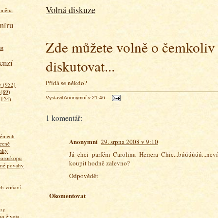
Volná diskuze
ýměna
míru
Zde můžete volně o čemkoliv
st
diskutovat...
enzí
Přidá se někdo?
 (952)
 (89)
Vystavil
Anonymní
v
21:46
(124)
1 komentář:
fémech
Anonymní
29. srpna 2008 v 9:10
ecně
nky
Já chci parfém Carolina Herrera Chic...búúúúúú...nev
horoskopu
koupit hodně zalevno?
zné povahy
Odpovědět
ich voňaví
Okomentovat
ory
 života...