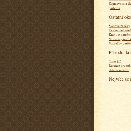
Zajímavosti a čl
parfémů
Ostatní ok
Světové značky
Exkluzivní vůn
Knihy o parfém
Miniatury parf
Vzorečky parf
Přírodní k
Co to je?
Recenze pruduk
Ostatní recenze
Nejvíce se 