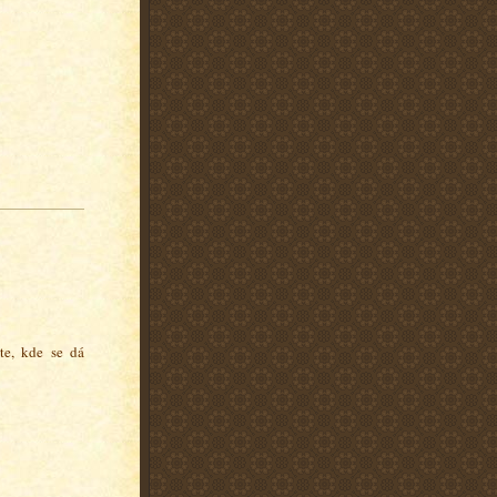
íte, kde se dá