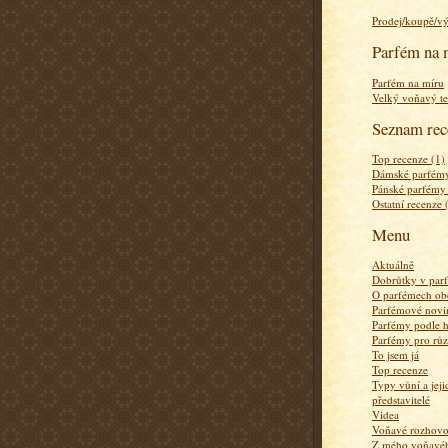
Prodej/koupě/v
Parfém na 
Parfém na míru
Velký voňavý te
Seznam rec
Top recenze (1)
Dámské parfémy
Pánské parfémy
Ostatní recenze 
Menu
Aktuálně
Dobrůtky v par
O parfémech ob
Parfémové novi
Parfémy podle 
Parfémy pro rů
To jsem já
Top recenze
Typy vůní a jej
představitelé
Videa
Voňavé rozhov
Z mého voňavého