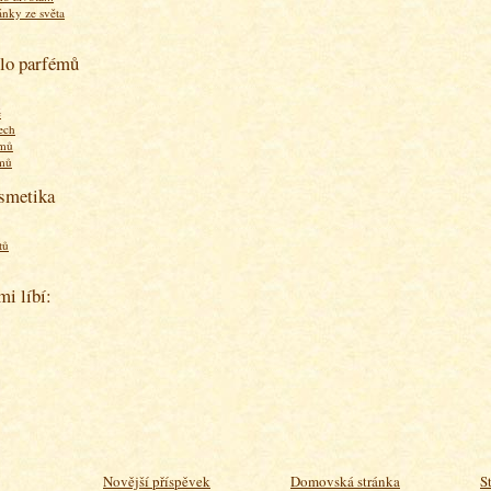
ánky ze světa
olo parfémů
ě
ech
émů
émů
osmetika
tů
mi líbí:
Novější příspěvek
Domovská stránka
S