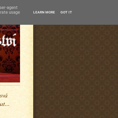
user-agent
erate usage
LEARN MORE
GOT IT
 svá
t...