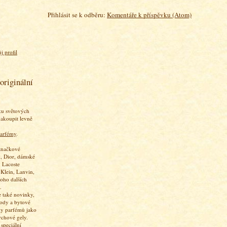
Přihlásit se k odběru:
Komentáře k příspěvku (Atom)
j profil
originální
ku světových
akoupit levně
arfémy
.
značkové
, Dior, dámské
 Lacoste
 Klein, Lanvin,
oho dalších
.
 také novinky,
vody a bytové
ky parfémů jako
rchové gely.
speciální