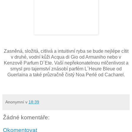
Zasněná, složitá, citlivá a intuitivní ryba se bude nejlépe cítit
v druhé, vodní kůži Acqua di Gio od Armaniho nebo v
Kenzově Parfum D´Ete. Vaší nepřekonatelnou mlčenlivost a
smysl pro tajemství znásobí parfém L´Heure Bleue od
Guerlaina a také průzračně čistý Noa Perlé od Cacharel.
Anonymní
v
18:39
Žádné komentáře:
Okomentovat