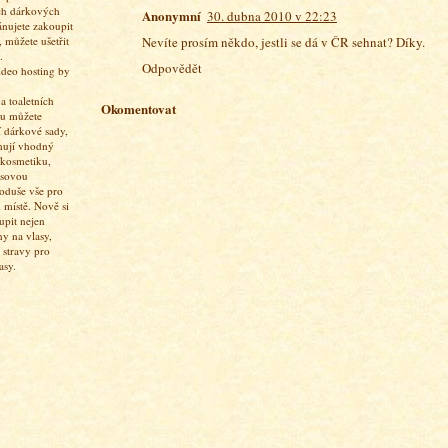
ch dárkových
Anonymní
30. dubna 2010 v 22:23
ánujete zakoupit
Nevíte prosím někdo, jestli se dá v ČR sehnat? Díky.
 můžete ušetřit
.
Odpovědět
 toaletních
Okomentovat
pu můžete
í dárkové sady,
hují vhodný
 kosmetiku,
asovou
oduše vše pro
 místě. Nově si
upit nejen
ny na vlasy,
 stravy pro
asy.