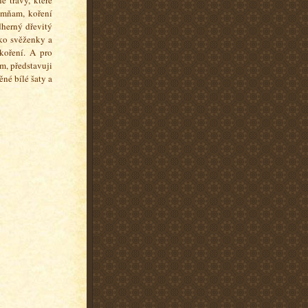
.mňam, koření
dherný dřevitý
ako svěženky a
koření. A pro
ém, představuji
ěné bílé šaty a