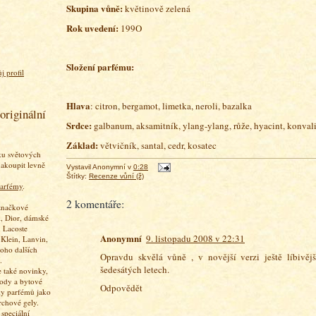
Skupina vůně:
květinově zelená
Rok uvedení:
199O
Složení parfému:
j profil
Hlava
: citron, bergamot, limetka, neroli, bazalka
originální
Srdce:
galbanum, aksamitník, ylang-ylang, růže, hyacint, konval
Základ:
větvičník, santal, cedr, kosatec
ku světových
akoupit levně
Vystavil
Anonymní
v
0:28
Štítky:
Recenze vůní (ž)
arfémy
.
2 komentáře:
značkové
, Dior, dámské
 Lacoste
Anonymní
9. listopadu 2008 v 22:31
 Klein, Lanvin,
oho dalších
Opravdu skvělá vůně , v novější verzi ještě líbivějš
.
šedesátých letech.
 také novinky,
vody a bytové
Odpovědět
ky parfémů jako
rchové gely.
speciální