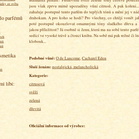
ánky ze světa
jsou však zprvu mírně upozaděny vůní citrusů. A pak koření..
zahaluje postupně tento parfém do teplých tónů a mění jej v ná
olo parfémů
drahokam. A pro koho se hodí? Pro všechny, co chtějí vonět j
poté postupně okouzlovat omamnými tóny sladkého dřeva a 
jakou příležitost? Já osobně si ženu, která ma na sobě tento parf
ě
sedící ve vysoké trávě a čtoucí knihu. Na sobě má pak režné či ln
ech
klobouk...
émů
émů
osmetika
Podobné vůně:
O de Lancome
,
Cacharel Eden
Sluší ženám:
nostalgická, melancholická
tů
Kategorie:
mi líbí:
citrusová
svěží
zelená
dřevitá
Oficiální informace od výrobce: