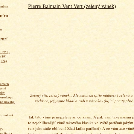
Pierre Balmain Vent Vert (zelený vánek)
ýměna
míru
st
enzí
 (952)
 (89)
(124)
fémech
ecně
nky
Zelený vítr, zelený vánek... Ale mnohem spíše nádherně zelená a 
horoskopu
vichřice, jež jemně hladí a rodí v nás okouzlující pocity plné
zné povahy
ich voňaví
Tak tato vůně je nejzelenější, co znám. A pak vám také musím pr
to nejoblíbenější vůně takového klasika ve světě parfémů jakým
(viz jeho stále oblíbená Zlatí kniha parfémů). A co vám tato vůně
ory
 života...
Balmaina přináší? Především svěží zelené tóny čerstvě posečen