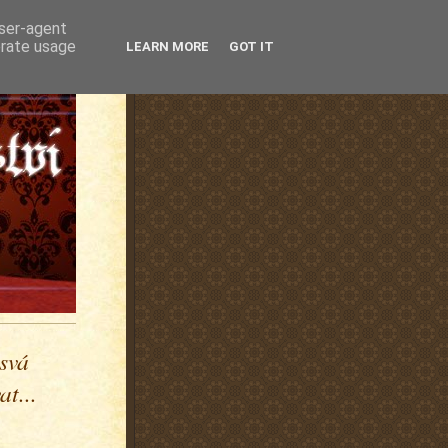
user-agent
erate usage
LEARN MORE
GOT IT
 svá
t...