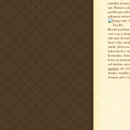
nabídku krásný
sad. Pokud si pl
parfém pro sebe,
nákupem testeru
Kromě parfémů a
vod si na e-sho
zakoupit luxusn
které vždy obsa
dárek, pleťovou
dekorativní i vl
kosmetiku. Jedn
krásu na jednom
teď můžete zako
parfémy
ale i fé
strojky, doplňky
krásnou pleť i vl