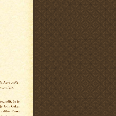
laskavá svěží
 nostalgie.
ozradit, že je
 je John Oakes
 z dílny Pierra
é trávy, které