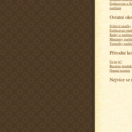
Zajímavosti a čl
parfémů
Ostatní ok
Světové značky
Exkluzivní vůn
Knihy o parfém
Miniatury parf
Vzorečky parf
Přírodní k
Co to je?
Recenze pruduk
Ostatní recenze
Nejvíce se 