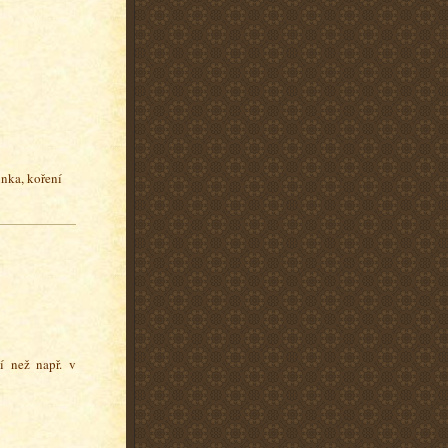
inka, koření
í než např. v