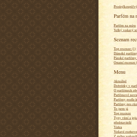
Prodej/koupě/v
Parfém na 
Parfém na míru
Velký voňavý te
Seznam rec
Top recenze (1)
Dámské parfémy
Pánské parfémy
Ostatní recenze 
Menu
Aktuálně
Dobrůtky v par
O parfémech ob
Parfémové novi
Parfémy podle 
Parfémy pro rů
To jsem já
Top recenze
Typy vůní a jej
představitelé
Videa
Voňavé rozhov
Z mého voňavého