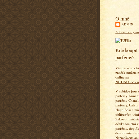
O mně
ADMIN
Zobrazit celý mů
Kde koupit 
parfémy?
Vůně a kosmeti
značek můžete n
online na
NOTINO.CZ - p
V nabídce jsou 
parfémy Armani
parfémy Chanel,
parfémy, Calvin
Hugo Boss a mn
oblíbených vůní
Zakoupit můžete
dětské toaletní 
parfémy, doplň
deodoranty a sp
Nezmeškejte ani 