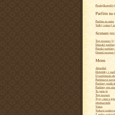
Prodej/koupě/v
Parfém na 
Parfém na míru
Velký voňavý te
Seznam rec
Top recenze (1)
Dámské parfémy
Pánské parfémy
Ostatní recenze 
Menu
Aktuálně
Dobrůtky v par
O parfémech ob
Parfémové novi
Parfémy podle 
Parfémy pro rů
To jsem já
Top recenze
Typy vůní a jej
představitelé
Videa
Voňavé rozhov
Z mého voňavého