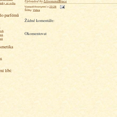
Uploaded by
LiloonandBruce
ánky ze světa
Vystavil
Anonymní
v
23:28
Štítky:
Videa
olo parfémů
Žádné komentáře:
ě
ech
Okomentovat
émů
émů
osmetika
tů
mi líbí: