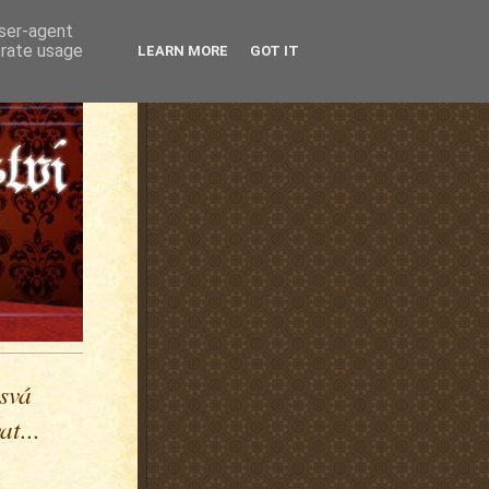
user-agent
erate usage
LEARN MORE
GOT IT
 svá
t...