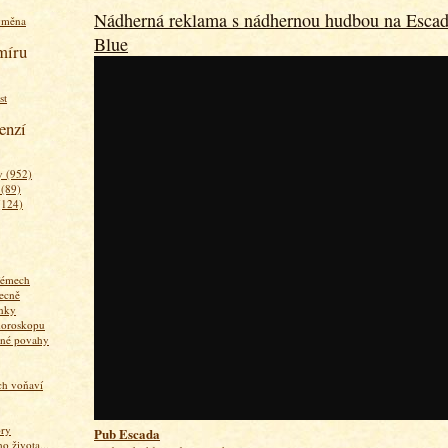
Nádherná reklama s nádhernou hudbou na Escad
ýměna
Blue
míru
st
enzí
 (952)
 (89)
(124)
fémech
ecně
nky
horoskopu
zné povahy
ich voňaví
ory
Pub Escada
 života...