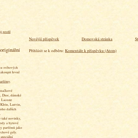
j profil
Novější příspěvek
Domovská stránka
S
originální
Přihlásit se k odběru:
Komentáře k příspěvku (Atom)
ku světových
akoupit levně
arfémy
.
značkové
, Dior, dámské
 Lacoste
 Klein, Lanvin,
oho dalších
.
 také novinky,
vody a bytové
ky parfémů jako
rchové gely.
speciální