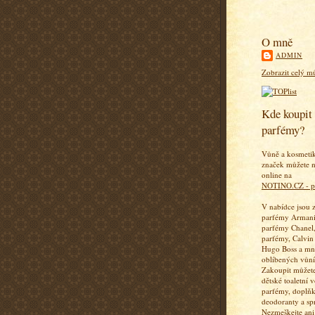
O mně
ADMIN
Zobrazit celý mů
Kde koupit 
parfémy?
Vůně a kosmeti
značek můžete n
online na
NOTINO.CZ - p
V nabídce jsou 
parfémy Armani
parfémy Chanel,
parfémy, Calvin
Hugo Boss a mn
oblíbených vůní
Zakoupit můžete
dětské toaletní 
parfémy, doplň
deodoranty a sp
Nezmeškejte ani 