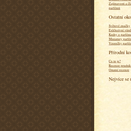
Zajímavosti a čl
parfémů
Ostatní ok
Světové značky
Exkluzivní vůn
Knihy o parfém
Miniatury parf
Vzorečky parf
Přírodní k
Co to je?
Recenze pruduk
Ostatní recenze
Nejvíce se 