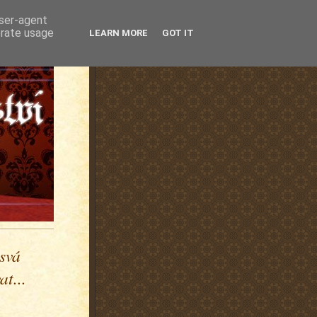
user-agent
erate usage
LEARN MORE
GOT IT
 svá
t...