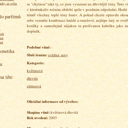
ánky ze světa
se "chytnou" také ty, co jsou vysazené na dřevitější tóny. Tuto v
v kterémkoliv ročním období spíše v pozdním odpoledni. Hodit
téměř všechny teplé tóny barev. A pokud chcete opravdu okouz
olo parfémů
sebe vezměte kombinaci hnědé a oranžové, nejlépe šaty se svet
korálky a samozřejmě nějakou tu prošívanou kabelku jako ne
ě
doplněk.
ech
émů
émů
Podobné vůně:
-
osmetika
Sluší ženám:
svůdná, sexy
Kategorie:
tů
květinová
mi líbí:
dřevitá
citrusová
Oficiální informace od výrobce:
Skupina vůně:
květinová dřevitá
Rok uvedení:
2003