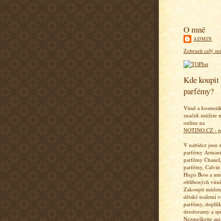
O mně
ADMIN
Zobrazit celý mů
Kde koupit 
parfémy?
Vůně a kosmeti
značek můžete n
online na
NOTINO.CZ - p
V nabídce jsou 
parfémy Armani
parfémy Chanel,
parfémy, Calvin
Hugo Boss a mn
oblíbených vůní
Zakoupit můžete
dětské toaletní 
parfémy, doplň
deodoranty a sp
Nezmeškejte ani 