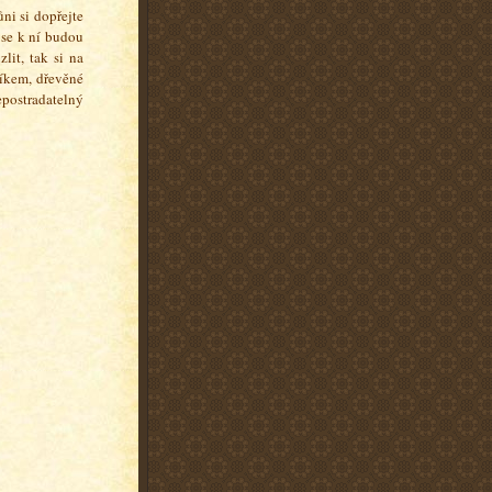
ůni si dopřejte
 se k ní budou
lit, tak si na
říkem, dřevěné
postradatelný