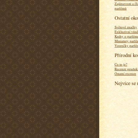
Zajímavosti a čl
parfémů
Ostatní ok
Světové značky
Exkluzivní vůn
Knihy o parfém
Miniatury parf
Vzorečky parf
Přírodní k
Co to je?
Recenze pruduk
Ostatní recenze
Nejvíce se 