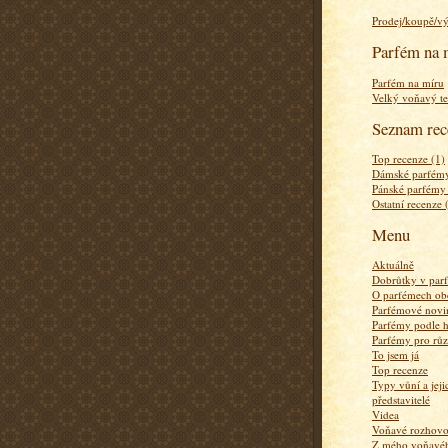
Prodej/koupě/v
Parfém na 
Parfém na míru
Velký voňavý te
Seznam rec
Top recenze (1)
Dámské parfémy
Pánské parfémy
Ostatní recenze 
Menu
Aktuálně
Dobrůtky v par
O parfémech ob
Parfémové novi
Parfémy podle 
Parfémy pro rů
To jsem já
Top recenze
Typy vůní a jej
představitelé
Videa
Voňavé rozhov
Z mého voňavého