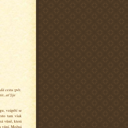
dá cestu zpět.
t...ať žije
gu, vzápětí se
esto tam však
ná vůně, která
ch vůní. Možná