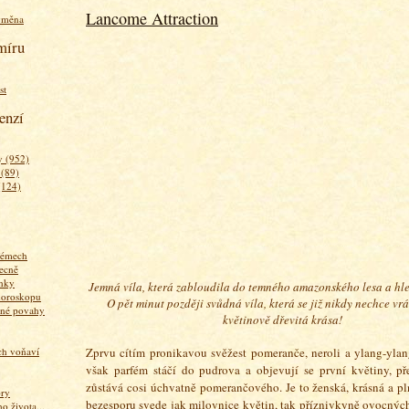
Lancome Attraction
ýměna
míru
st
enzí
 (952)
 (89)
(124)
fémech
ecně
nky
Jemná víla, která zabloudila do temného amazonského lesa a hle
horoskopu
O pět minut později svůdná víla, která se již nikdy nechce vráti
zné povahy
květinově dřevitá krása!
ich voňaví
Zprvu cítím pronikavou svěžest pomeranče, neroli a ylang-ylan
však parfém stáčí do pudrova a objevují se první květiny, př
zůstává cosi úchvatně pomerančového. Je to ženská, krásná a pl
ory
bezesporu svede jak milovnice květin, tak příznivkyně ovocný
 života...