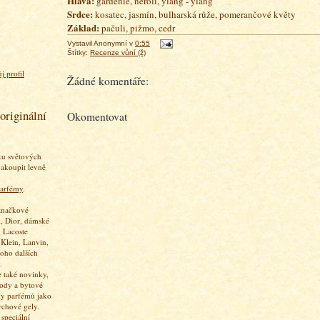
Hlava:
gardénie, neroli, ylang - ylang
Srdce:
kosatec, jasmín, bulharská růže, pomerančové květy
Základ:
pačuli, pižmo, cedr
Vystavil
Anonymní
v
0:55
Štítky:
Recenze vůní (ž)
j profil
Žádné komentáře:
originální
Okomentovat
ku světových
akoupit levně
arfémy
.
značkové
, Dior, dámské
 Lacoste
 Klein, Lanvin,
oho dalších
.
 také novinky,
vody a bytové
ky parfémů jako
rchové gely.
speciální