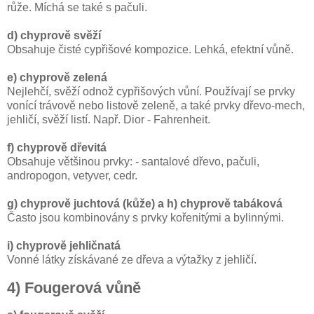
růže. Míchá se také s pačuli.
d) chyprově svěží
Obsahuje čisté cypřišové kompozice. Lehká, efektní vůně.
e) chyprově zelená
Nejlehčí, svěží odnož cypřišových vůní. Používají se prvky
vonící trávově nebo listově zeleně, a také prvky dřevo-mech,
jehličí, svěží listí. Např. Dior - Fahrenheit.
f) chyprově dřevitá
Obsahuje většinou prvky: - santalové dřevo, pačuli,
andropogon, vetyver, cedr.
g) chyprově juchtová (kůže) a h) chyprově tabáková
Často jsou kombinovány s prvky kořenitými a bylinnými.
i) chyprově jehličnatá
Vonné látky získávané ze dřeva a výtažky z jehličí.
4) Fougerová vůně