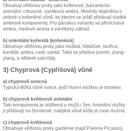
Obsahují většinou prvky jako květinové, balzamicko-
animální, citrusové, vanilková ambra. Mnohdy doplněna o
zelené a kořeněné vůně, ke kterým se ještě přidávají sladké
ambrové komponenty. Pro pánskou variantu se přimíchává
ambra, medové aroma a vanilkový základ.
b) orientální kořenitá (kořeněná)
Obsahuje většinou prvky jako muškát, hřebíček, skořice,
karafiát, ambra, cedr, santal. Také se přidává jasmín, ylang-
ylang, a některé saliciláty.
3) Chyprová (Cypřišová) vůně
a) chyprově ovocná
Typická těžká vůně ovoce, jejíž hlavní složkou je broskev.
b) chyprově květinově animální
Tato komponenta je oblíbená u mužů i žen. Animální složky
jí přidávají na ženskosti, natrpklá vůně kůže je zase mužná.
c) chyprově květinová
Obsahuje většinou prvky gardénie (např.Paloma Picasso),