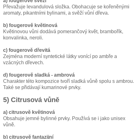
a) fougerově svěží
Převažuje levandulová složka. Obohacuje se kořeněnými
aromaty, pikantními bylinami, a svěží vůní dřeva.
b) fougerově květinová
Květinovou vůni dodává pomerančový květ, brambořík,
konvalinka, neroli.
c) fougerově dřevitá
Zejména moderní syntetické látky vonící po ambře a
vzácných dřevech.
d) fougerově sladká - ambrová
Charakter této kompozice tvoří sladká vůně spolu s ambrou.
Také se přidávají kumarinové prvky.
5) Citrusová vůně
a) citrusově květinová
Obsahuje jemné bylinné prvky. Používá se i jako unisex
vůně.
b) citrusově fantazijní