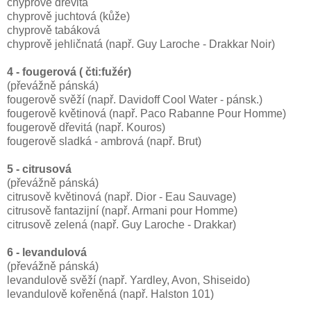
chyprově dřevitá
chyprově juchtová (kůže)
chyprově tabáková
chyprově jehličnatá (např. Guy Laroche - Drakkar Noir)
4 - fougerová ( čti:fužér)
(převážně pánská)
fougerově svěží (např. Davidoff Cool Water - pánsk.)
fougerově květinová (např. Paco Rabanne Pour Homme)
fougerově dřevitá (např. Kouros)
fougerově sladká - ambrová (např. Brut)
5 - citrusová
(převážně pánská)
citrusově květinová (např. Dior - Eau Sauvage)
citrusově fantazijní (např. Armani pour Homme)
citrusově zelená (např. Guy Laroche - Drakkar)
6 - levandulová
(převážně pánská)
levandulově svěží (např. Yardley, Avon, Shiseido)
levandulově kořeněná (např. Halston 101)