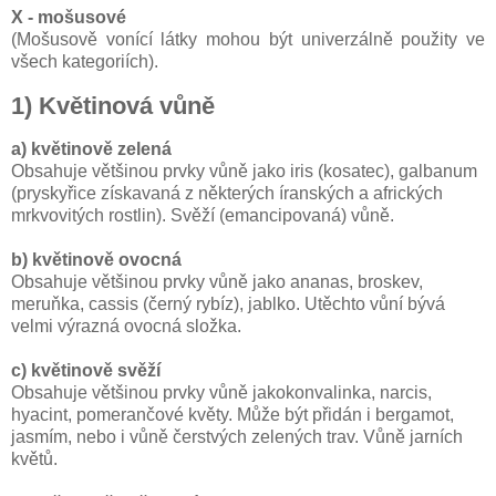
X - mošusové
(Mošusově vonící látky mohou být univerzálně použity ve
všech kategoriích).
1) Květinová vůně
a) květinově zelená
Obsahuje většinou prvky vůně jako iris (kosatec), galbanum
(pryskyřice získavaná z některých íranských a afrických
mrkvovitých rostlin). Svěží (emancipovaná) vůně.
b) květinově ovocná
Obsahuje většinou prvky vůně jako ananas, broskev,
meruňka, cassis (černý rybíz), jablko. Utěchto vůní bývá
velmi výrazná ovocná složka.
c) květinově svěží
Obsahuje většinou prvky vůně jakokonvalinka, narcis,
hyacint, pomerančové květy. Může být přidán i bergamot,
jasmím, nebo i vůně čerstvých zelených trav. Vůně jarních
květů.