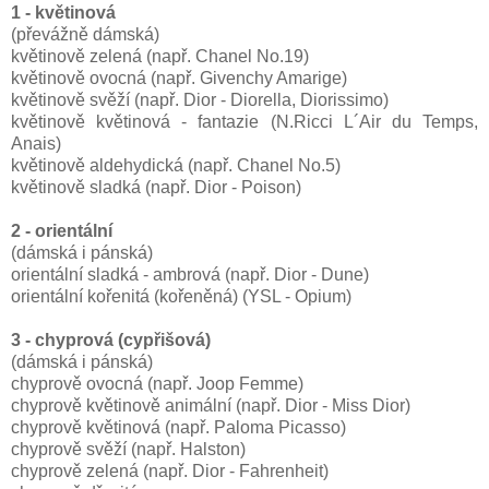
1 - květinová
(převážně dámská)
květinově zelená (např. Chanel No.19)
květinově ovocná (např. Givenchy Amarige)
květinově svěží (např. Dior - Diorella, Diorissimo)
květinově květinová - fantazie (N.Ricci L´Air du Temps,
Anais)
květinově aldehydická (např. Chanel No.5)
květinově sladká (např. Dior - Poison)
2 - orientální
(dámská i pánská)
orientální sladká - ambrová (např. Dior - Dune)
orientální kořenitá (kořeněná) (YSL - Opium)
3 - chyprová (cypřišová)
(dámská i pánská)
chyprově ovocná (např. Joop Femme)
chyprově květinově animální (např. Dior - Miss Dior)
chyprově květinová (např. Paloma Picasso)
chyprově svěží (např. Halston)
chyprově zelená (např. Dior - Fahrenheit)