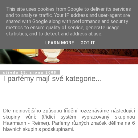
This site uses cookies from Google to deliver its services
and to analyze traffic. Your IP address and user-agent are
shared with Google along with performance and security
metrics to ensure quality of service, generate usage
statistics, and to detect and address abuse.
LEARN MORE
GOT IT
středa 13. srpna 2008
I parfémy mají své kategorie...
Dle nejnovějšího způsobu třídění rozeznáváme následující
skupiny vůní: (třídící systém vypracovaný skupinou
Haarmann - Reimer). Parfémy různých značek dělíme na 6
hlavních skupin s podskupinami.