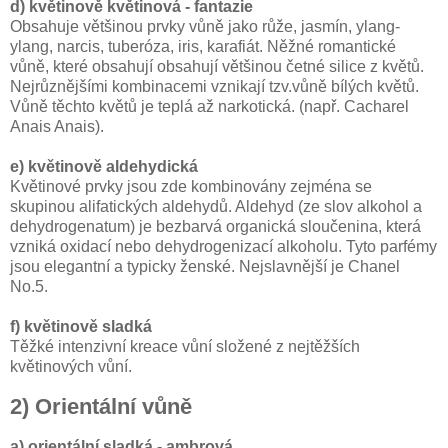
d) květinově květinová - fantazie
Obsahuje většinou prvky vůně jako růže, jasmín, ylang-
ylang, narcis, tuberóza, iris, karafiát. Něžné romantické
vůně, které obsahují obsahují většinou četné silice z květů.
Nejrůznějšími kombinacemi vznikají tzv.vůně bílých květů.
Vůně těchto květů je teplá až narkotická. (např. Cacharel
Anais Anais).
e) květinově aldehydická
Květinové prvky jsou zde kombinovány zejména se
skupinou alifatických aldehydů. Aldehyd (ze slov alkohol a
dehydrogenatum) je bezbarvá organická sloučenina, která
vzniká oxidací nebo dehydrogenizací alkoholu. Tyto parfémy
jsou elegantní a typicky ženské. Nejslavnější je Chanel
No.5.
f) květinově sladká
Těžké intenzivní kreace vůní složené z nejtěžších
květinových vůní.
2) Orientální vůně
a) orientální sladká - ambrová