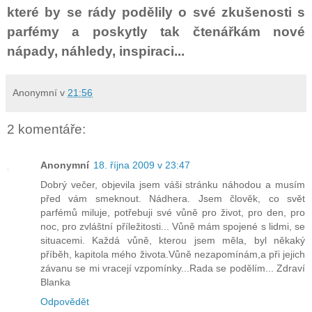
které by se rády podělily o své zkušenosti s
parfémy a poskytly tak čtenářkám nové
nápady, náhledy, inspiraci...
Anonymní
v
21:56
2 komentáře:
Anonymní
18. října 2009 v 23:47
Dobrý večer, objevila jsem váši stránku náhodou a musím
před vám smeknout. Nádhera. Jsem člověk, co svět
parfémů miluje, potřebuji své vůně pro život, pro den, pro
noc, pro zvláštní příležitosti... Vůně mám spojené s lidmi, se
situacemi. Každá vůně, kterou jsem měla, byl někaký
příběh, kapitola mého života.Vůně nezapomínám,a při jejich
závanu se mi vracejí vzpomínky...Rada se podělím... Zdraví
Blanka
Odpovědět