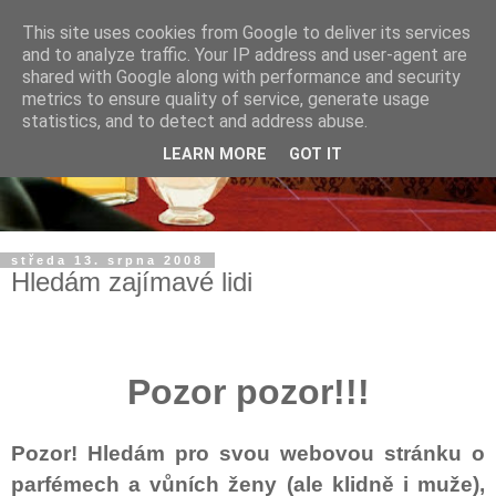
This site uses cookies from Google to deliver its services
and to analyze traffic. Your IP address and user-agent are
shared with Google along with performance and security
metrics to ensure quality of service, generate usage
statistics, and to detect and address abuse.
LEARN MORE
GOT IT
středa 13. srpna 2008
Hledám zajímavé lidi
Pozor pozor!!!
Pozor! Hledám pro svou webovou stránku o
parfémech a vůních ženy (ale klidně i muže),