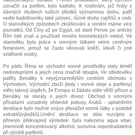
označili za parfém, bylo kadidlo. K rostlinám, jež hrály v
dávných rituálech našich předků významnou úlohu, patří
vedle kadidlovníku také jalovec, různé druhy cypřišů a cedr.
O starověkých způsobech zkrášlování a vonění máme více
poznatků. Od Číny až po Egypt, od staré Persie po antický
Řím lidé znali a používali mnoho kosmetických metod. Ve
starověku byla práce s vonnými látkami velmi ceněným
řemeslem, jemuž se často věnovali kněží, lékaři či jiné
vzdělané osoby.
Po pádu Říma se východní vonné prostředky staly téměř
nedostupnými a jejich cena značně stoupla. Ve středověku
patřily Benátky k nejvýznamnějším centrům obchodu s
Východem. Východní zboží (tedy i vonné oleje a parfémy)
mělo takový úspěch, že Evropa si žádala stále větší přísun a
Benátky se staraly o jejich dovoz. Obchod s vonnými
přísadami usnadnily vědecké pokusy Arabů - uplatněním
destilace bylo možné snáze převážet vonné látky v podobě
extraktů(výtažků).Umění destilace se dále rozvíjelo a
přineslo překvapivý výsledek: byla nalezena aqua vitae,
jmenovitě koncentrovaný alkohol, surovina nepostradatelná
při výrobě parfémů.