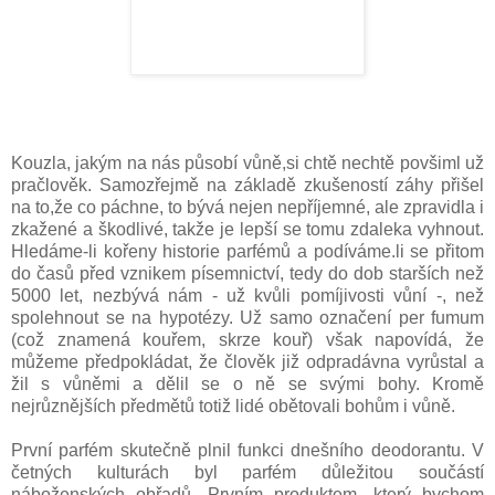
Kouzla, jakým na nás působí vůně,si chtě nechtě povšiml už
pračlověk. Samozřejmě na základě zkušeností záhy přišel
na to,že co páchne, to bývá nejen nepříjemné, ale zpravidla i
zkažené a škodlivé, takže je lepší se tomu zdaleka vyhnout.
Hledáme-li kořeny historie parfémů a podíváme.li se přitom
do časů před vznikem písemnictví, tedy do dob starších než
5000 let, nezbývá nám - už kvůli pomíjivosti vůní -, než
spolehnout se na hypotézy. Už samo označení per fumum
(což znamená kouřem, skrze kouř) však napovídá, že
můžeme předpokládat, že člověk již odpradávna vyrůstal a
žil s vůněmi a dělil se o ně se svými bohy. Kromě
nejrůznějších předmětů totiž lidé obětovali bohům i vůně.
První parfém skutečně plnil funkci dnešního deodorantu. V
četných kulturách byl parfém důležitou součástí
náboženských obřadů. Prvním produktem, který bychom