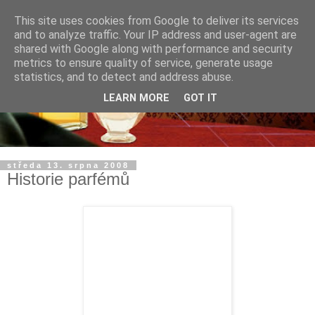
This site uses cookies from Google to deliver its services
and to analyze traffic. Your IP address and user-agent are
shared with Google along with performance and security
metrics to ensure quality of service, generate usage
statistics, and to detect and address abuse.
LEARN MORE
GOT IT
středa 13. srpna 2008
Historie parfémů