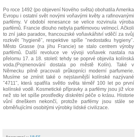
Po roce 1492 (po objevení Nového světa) obohatila Amerika
Evropu i ostatní svět novými voňavými květy a rafinovanými
parfémy. V období renesance se velice rozvinula výroba
parfémů. Francie dlouho nebyla parfémovou velmocí. Ačkoli
to zní jako paradox, francouzské voňavkářství vděčí za svůj
rozkvět "hygieně", respektive spíše "nedostatku hygieny".
Město Grasse (na jihu Francie) se stalo centrem výroby
parfémů. Další revoluce ve vývoji voňavek nastala na
přelomu 17. a 18. století: tehdy se poprvé objevila kolínská
voda.(Pojmenování dostala po městě Kolín). Také v
Německu pilně pracovali průkopníci moderní parfumerie.
Musíme se zmínit také o nejslavnější kolínské nazývané
"4711", která spatřila světlo světa téměř 100 let po první
kolínské vodě. Kosmetické přípravky a parfémy jsou již více
než sto let spíše prostředky diskrétní péče o krásu. Historie
vůní dneškem nekončí, protože parfémy jsou stále se
obměňujícími osobitými výrobky lidské civilizace.
Anonymní
v
18:55