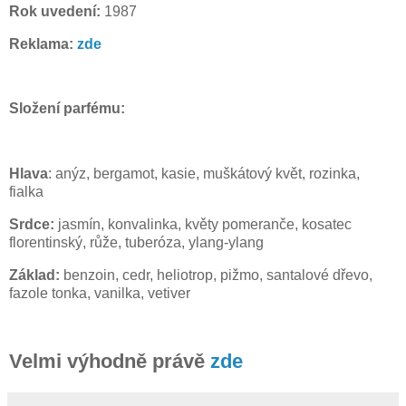
Rok uvedení:
1987
Reklama:
zde
Složení parfému:
Hlava
: anýz, bergamot, kasie, muškátový květ, rozinka,
fialka
Srdce:
jasmín, konvalinka, květy pomeranče, kosatec
florentinský, růže, tuberóza, ylang-ylang
Základ:
benzoin, cedr, heliotrop, pižmo, santalové dřevo,
fazole tonka, vanilka, vetiver
Velmi výhodně právě
zde