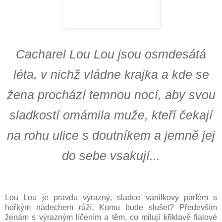
Cacharel Lou Lou jsou osmdesátá
léta, v nichž vládne krajka a kde se
žena prochází temnou nocí, aby svou
sladkostí omámila muže, kteří čekají
na rohu ulice s doutníkem a jemně jej
do sebe vsakují...
Lou Lou je pravdu výrazný, sladce vanilkový parfém s
hořkým nádechem růží. Komu bude slušet? Především
ženám s výrazným líčením a těm, co milují křiklavě fialové