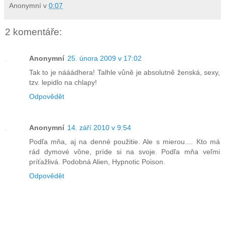
Anonymní
v
0:07
2 komentáře:
Anonymní
25. února 2009 v 17:02
Tak to je nááádhera! Talhle vůně je absolutně ženská, sexy,
tzv. lepidlo na chlapy!
Odpovědět
Anonymní
14. září 2010 v 9:54
Podľa mňa, aj na denné použitie. Ale s mierou.... Kto má
rád dymové vône, príde si na svoje. Podľa mňa veľmi
príťažlivá. Podobná Alien, Hypnotic Poison.
Odpovědět